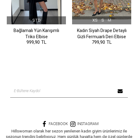
STD
XS
S
M
Bağlamalı Yün Karışımlı
Kadın Siyah Drape Detaylı
Triko Elbise
Gizli Fermuarlı Deri Elbise
999,90 TL
799,90 TL
FACEBOOK
INSTAGRAM
Hillswoman olarak her sezon yenilenen kadın giyim ürünlerimiz ile
sezonun trendini belirliyoruz. Hem günlük hayatta hem de özel günlerde