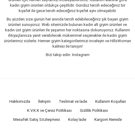
kadın giyim ürünleri oldukça çeşitlidir. Gündüz tercih edeceğiniz bir
kıyafet ile gece tercih edeceğiniz kıyafet aynı olmayabilir.
Bu yüzden size günün her anında tercih edebileceğiniz şık bayan giyim
ürünleri sunuyoruz. Web sitemizde bulunan kadın alt giyim ürünleri ve
kadın üst giyim ürünleri ile yaşamın her noktasına dokunuyoruz. Kullanım
ihtiyaçlarınıza yanıt verebilecek mükemmel seçenekler ile kadın giyim
ürünlerimiz sizlerle. Hemen giyim kategorilerimizi inceleyin ve HillsWoman
kalitesi ile tanışın!
Bizi takip edin: Instagram
Hakkımızda
İletişim
Teslimat ve İade
Kullanım Koşulları
K.V.K.K ve Çerez Politikası
Gizlilik Politikası
Mesafeli Satış Sözleşmesi
Kolay İade
Kargom Nerede