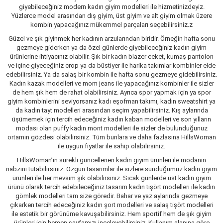
giyebileceğiniz modern kadın giyim modelleri ile hizmetinizdeyiz.
Yüzlerce model arasından dış giyim, üst giyim ve alt giyim olmak üzere
kombin yapacağınız mükemmel parçaları seçebilirsiniz.z
Güzel ve şık giyinmek her kadının arzularından biridir. Örneğin hafta sonu
gezmeye giderken ya da özel günlerde giyebileceğiniz kadın giyim
ürünlerine ihtiyacınız olabilir. Şık bir kadın blazer ceket, kumaş pantolon
ve içine giyeceğiniz crop ya da büstiyer ile harika takımlar kombinler elde
edebilirsiniz. Ya da salaş bir kombin ile hafta sonu gezmeye gidebilirsiniz.
Kadın kazak modelleri ve mom jeans ile yapacağınız kombinler ile sizler
de hem şık hem de rahat olabilirsiniz. Ayrıca spor yapmak için ya spor
giyim kombinlerini seviyorsanız kadı eşofman takımı, kadın sweatshirt ya
da kadın tayt modelleri arasından seçim yapabilirsiniz. Kış aylarında
üşümemek için tercih edeceğiniz kadın kaban modelleri ve son yılların
modası olan puffy kadın mont modelleri ile sizler de bulunduğunuz
ortamın gözdesi olabilirsiniz. Tüm bunlara ve daha fazlasına HillsWoman
ile uygun fiyatlar ile sahip olabilirsiniz.
HillsWoman’ın sürekli güncellenen kadın giyim ürünleri ile modanın
nabzını tutabilirsiniz. Özgün tasarımlar ile sizlere sunduğumuz kadın giyim
ürünleri ile her mevsim şık olabilirsiniz. Sıcak günlerde üst kadın giyim
ürünü olarak tercih edebileceğiniz tasarım kadın tişört modelleri ile kadın
gömlek modelleri tam size göredir. Bahar ve yaz aylarında gezmeye
çıkarken tercih edeceğiniz kadın şort modelleri ve salaş tişört modelleri
ile estetik bir görünüme kavuşabilirsiniz. Hem sportif hem de şık giyim
ürünleri için hemen sayfamızı inceleyebilirsiniz. Kullanım alanına göre