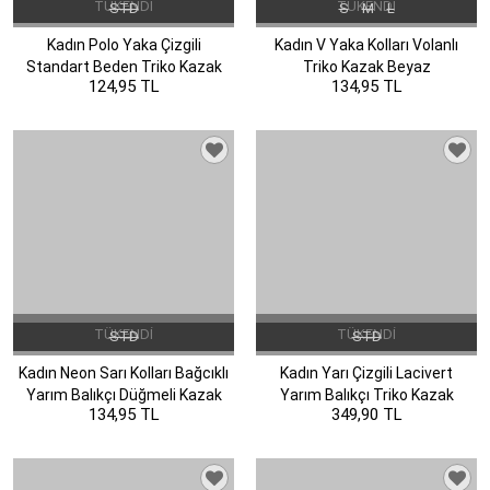
TÜKENDI
TÜKENDI
STD
S
M
L
Kadın Polo Yaka Çizgili
Kadın V Yaka Kolları Volanlı
Standart Beden Triko Kazak
Triko Kazak Beyaz
124,95 TL
134,95 TL
Mavi
TÜKENDI
TÜKENDI
STD
STD
Kadın Neon Sarı Kolları Bağcıklı
Kadın Yarı Çizgili Lacivert
Yarım Balıkçı Düğmeli Kazak
Yarım Balıkçı Triko Kazak
134,95 TL
349,90 TL
Neon Sarı
Lacivert