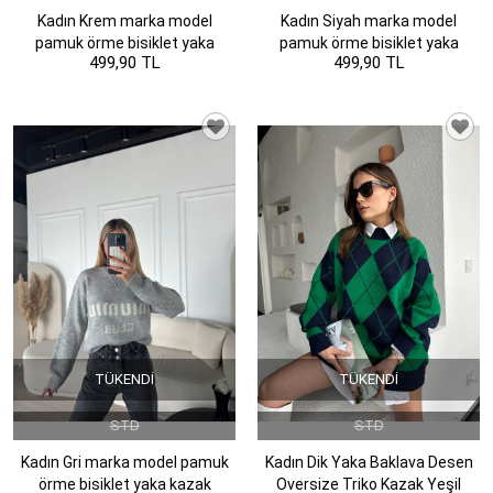
Kadın Krem marka model
Kadın Siyah marka model
pamuk örme bisiklet yaka
pamuk örme bisiklet yaka
499,90 TL
499,90 TL
kazak
kazak
TÜKENDI
TÜKENDI
STD
STD
Kadın Gri marka model pamuk
Kadın Dik Yaka Baklava Desen
örme bisiklet yaka kazak
Oversize Triko Kazak Yeşil