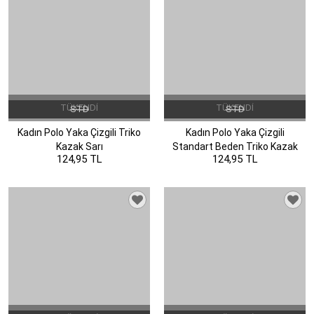
TÜKENDI
TÜKENDI
STD
STD
Kadın Polo Yaka Çizgili Triko
Kadın Polo Yaka Çizgili
Kazak Sarı
Standart Beden Triko Kazak
124,95 TL
124,95 TL
Yeşil