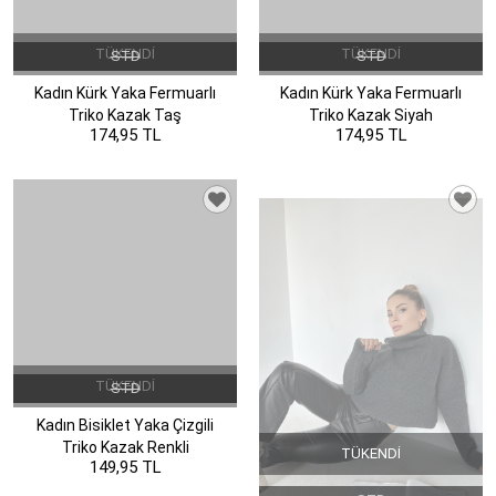
TÜKENDI
TÜKENDI
STD
STD
Kadın Kürk Yaka Fermuarlı
Kadın Kürk Yaka Fermuarlı
Triko Kazak Taş
Triko Kazak Siyah
174,95 TL
174,95 TL
TÜKENDI
STD
Kadın Bisiklet Yaka Çizgili
Triko Kazak Renkli
TÜKENDI
149,95 TL