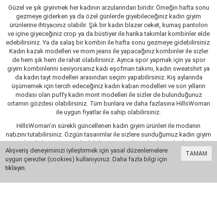
Güzel ve şık giyinmek her kadının arzularından biridir. Örneğin hafta sonu
gezmeye giderken ya da özel günlerde giyebileceğiniz kadın giyim
ürünlerine ihtiyacınız olabilir. Şık bir kadın blazer ceket, kumaş pantolon
ve içine giyeceğiniz crop ya da büstiyer ile harika takımlar kombinler elde
edebilirsiniz. Ya da salaş bir kombin ile hafta sonu gezmeye gidebilirsiniz.
Kadın kazak modelleri ve mom jeans ile yapacağınız kombinler ile sizler
de hem şık hem de rahat olabilirsiniz. Ayrıca spor yapmak için ya spor
giyim kombinlerini seviyorsanız kadı eşofman takımı, kadın sweatshirt ya
da kadın tayt modelleri arasından seçim yapabilirsiniz. Kış aylarında
üşümemek için tercih edeceğiniz kadın kaban modelleri ve son yılların
modası olan puffy kadın mont modelleri ile sizler de bulunduğunuz
ortamın gözdesi olabilirsiniz. Tüm bunlara ve daha fazlasına HillsWoman
ile uygun fiyatlar ile sahip olabilirsiniz.
HillsWoman’ın sürekli güncellenen kadın giyim ürünleri ile modanın
nabzını tutabilirsiniz. Özgün tasarımlar ile sizlere sunduğumuz kadın giyim
ürünleri ile her mevsim şık olabilirsiniz. Sıcak günlerde üst kadın giyim
Alışveriş deneyiminizi iyileştirmek için yasal düzenlemelere
ürünü olarak tercih edebileceğiniz tasarım kadın tişört modelleri ile kadın
TAMAM
uygun çerezler (cookies) kullanıyoruz. Daha fazla bilgi için
gömlek modelleri tam size göredir. Bahar ve yaz aylarında gezmeye
tıklayın
.
çıkarken tercih edeceğiniz kadın şort modelleri ve salaş tişört modelleri
0
ile estetik bir görünüme kavuşabilirsiniz. Hem sportif hem de şık giyim
ürünleri için hemen sayfamızı inceleyebilirsiniz. Kullanım alanına göre
kadın giyim ürünleri oldukça çeşitlidir. Gündüz tercih edeceğiniz bir
kıyafet ile gece tercih edeceğiniz kıyafet aynı olmayabilir.