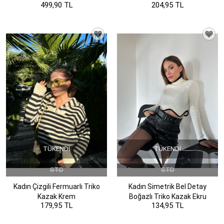
499,90 TL
204,95 TL
TÜKENDI
TÜKENDI
STD
STD
Kadın Çizgili Fermuarlı Triko
Kadın Simetrik Bel Detay
Kazak Krem
Boğazlı Triko Kazak Ekru
179,95 TL
134,95 TL