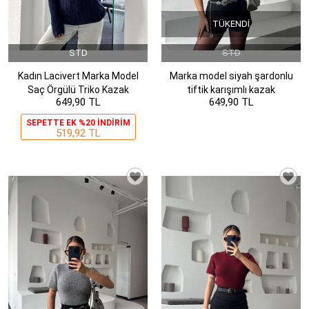
TÜKENDI
STD
STD
Kadın Lacivert Marka Model
Marka model siyah şardonlu
Saç Örgülü Triko Kazak
tiftik karışımlı kazak
649,90 TL
649,90 TL
SEPETTE EK %20 INDIRIM
519,92 TL