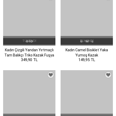
TÜKENDI
TÜKENDI
STD
S
M
L
Kadın Çizgili Yandan Yırtmaçlı
Kadın Camel Bisiklet Yaka
Tam Balıkçı Triko Kazak Fuşya
Yumoş Kazak
349,90 TL
149,95 TL