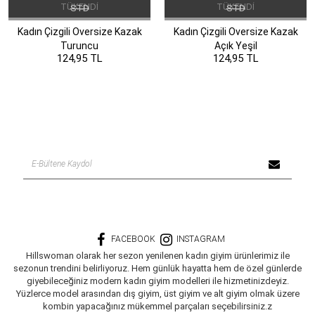
TÜKENDI
TÜKENDI
STD
STD
Kadın Çizgili Oversize Kazak
Kadın Çizgili Oversize Kazak
Turuncu
Açık Yeşil
124,95 TL
124,95 TL
FACEBOOK
INSTAGRAM
Hillswoman olarak her sezon yenilenen kadın giyim ürünlerimiz ile
sezonun trendini belirliyoruz. Hem günlük hayatta hem de özel günlerde
giyebileceğiniz modern kadın giyim modelleri ile hizmetinizdeyiz.
Yüzlerce model arasından dış giyim, üst giyim ve alt giyim olmak üzere
kombin yapacağınız mükemmel parçaları seçebilirsiniz.z