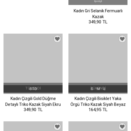
STD
Kadın Gri Selanik Fermuarlı
Kazak
349,90 TL
TÜKENDI
TÜKENDI
STD
S
M
L
Kadın Çizgili Gold Düğme
Kadın Çizgili Bisiklet Yaka
Detaylı Triko Kazak Siyah Ekru
Örgü Triko Kazak Siyah Beyaz
349,90 TL
164,95 TL