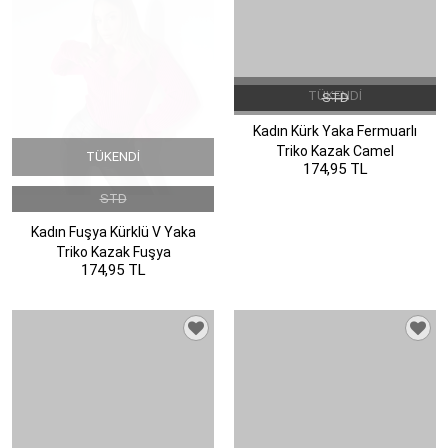
TÜKENDI
STD
Kadın Kürk Yaka Fermuarlı
Triko Kazak Camel
TÜKENDI
174,95 TL
STD
Kadın Fuşya Kürklü V Yaka
Triko Kazak Fuşya
174,95 TL