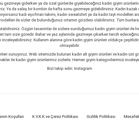
nu gezmeye giderken ya da özel günlerde giyebileceğiniz kadın giyim ürünlerine 
siniz. Ya da salaş bir kombin ile hafta sonu gezmeye gidebilirsiniz. Kadın kaza
seviyorsanız kadı eşofman takımı, kadın sweatshirt ya da kadın tayt modelleri a
delleri ile sizler de bulunduğunuz ortamın gözdesi olabilirsiniz. Tüm bunlara ve
tabilirsiniz. Özgün tasarımlar ile sizlere sunduğumuz kadın giyim ürünleri ile he
ri tam size göredir. Bahar ve yaz aylarında gezmeye çıkarken tercih edeceğiniz 
inceleyebilirsiniz. Kullanım alanına göre kadın giyim ürünleri oldukça çeşitlidir
olmayabilir.
leri sunuyoruz. Web sitemizde bulunan kadın alt giyim ürünleri ve kadın üst giy
er ile kadın giyim ürünlerimiz sizlerle. Hemen giyim kategorilerimizi inceleyin
Bizi takip edin: Instagram
anım Koşulları
K.V.K.K ve Çerez Politikası
Gizlilik Politikası
Mesafel