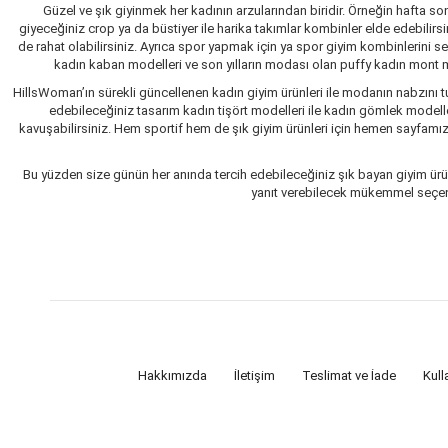
Güzel ve şık giyinmek her kadının arzularından biridir. Örneğin hafta so
giyeceğiniz crop ya da büstiyer ile harika takımlar kombinler elde edebilir
de rahat olabilirsiniz. Ayrıca spor yapmak için ya spor giyim kombinlerini 
kadın kaban modelleri ve son yılların modası olan puffy kadın mont mo
HillsWoman’ın sürekli güncellenen kadın giyim ürünleri ile modanın nabzını tu
edebileceğiniz tasarım kadın tişört modelleri ile kadın gömlek modelle
kavuşabilirsiniz. Hem sportif hem de şık giyim ürünleri için hemen sayfamızı 
Bu yüzden size günün her anında tercih edebileceğiniz şık bayan giyim ürün
yanıt verebilecek mükemmel seçenekl
Hakkımızda
İletişim
Teslimat ve İade
Kull