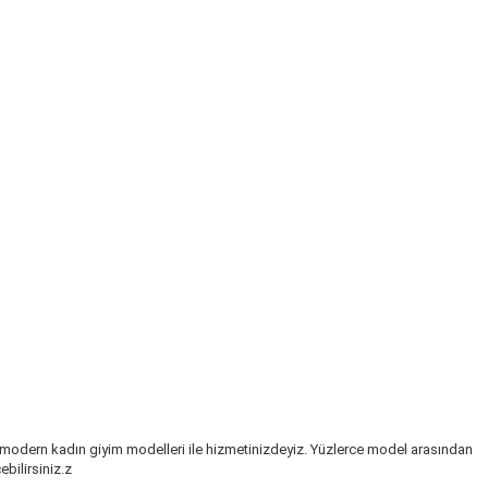
 modern kadın giyim modelleri ile hizmetinizdeyiz. Yüzlerce model arasından
bilirsiniz.z