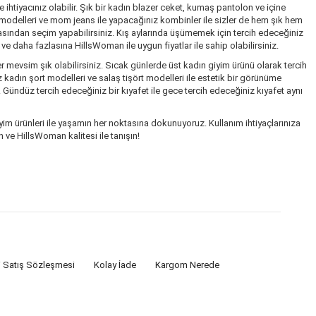
ihtiyacınız olabilir. Şık bir kadın blazer ceket, kumaş pantolon ve içine
k modelleri ve mom jeans ile yapacağınız kombinler ile sizler de hem şık hem
rasından seçim yapabilirsiniz. Kış aylarında üşümemek için tercih edeceğiniz
 daha fazlasına HillsWoman ile uygun fiyatlar ile sahip olabilirsiniz.
r mevsim şık olabilirsiniz. Sıcak günlerde üst kadın giyim ürünü olarak tercih
kadın şort modelleri ve salaş tişört modelleri ile estetik bir görünüme
. Gündüz tercih edeceğiniz bir kıyafet ile gece tercih edeceğiniz kıyafet aynı
im ürünleri ile yaşamın her noktasına dokunuyoruz. Kullanım ihtiyaçlarınıza
 ve HillsWoman kalitesi ile tanışın!
i Satış Sözleşmesi
Kolay İade
Kargom Nerede