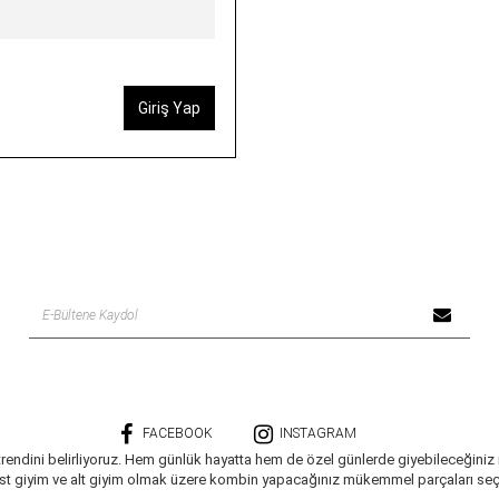
Giriş Yap
FACEBOOK
INSTAGRAM
trendini belirliyoruz. Hem günlük hayatta hem de özel günlerde giyebileceğiniz
üst giyim ve alt giyim olmak üzere kombin yapacağınız mükemmel parçaları seçe