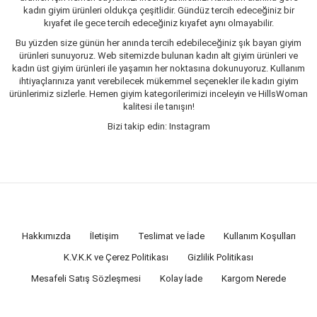
kadın giyim ürünleri oldukça çeşitlidir. Gündüz tercih edeceğiniz bir
kıyafet ile gece tercih edeceğiniz kıyafet aynı olmayabilir.
Bu yüzden size günün her anında tercih edebileceğiniz şık bayan giyim
ürünleri sunuyoruz. Web sitemizde bulunan kadın alt giyim ürünleri ve
kadın üst giyim ürünleri ile yaşamın her noktasına dokunuyoruz. Kullanım
ihtiyaçlarınıza yanıt verebilecek mükemmel seçenekler ile kadın giyim
ürünlerimiz sizlerle. Hemen giyim kategorilerimizi inceleyin ve HillsWoman
kalitesi ile tanışın!
Bizi takip edin: Instagram
Hakkımızda
İletişim
Teslimat ve İade
Kullanım Koşulları
K.V.K.K ve Çerez Politikası
Gizlilik Politikası
Mesafeli Satış Sözleşmesi
Kolay İade
Kargom Nerede