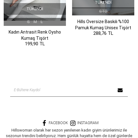
TÜKENDI
TÜKENDI
STD
Hills Oversize Baskılı %100
S
M
L
Pamuk Kumaş Unisex Tişört
Kadın Antrasit Renk Oysho
288,76 TL
Kumaş Tişört
199,90 TL
FACEBOOK
INSTAGRAM
Hillswoman olarak her sezon yenilenen kadın giyim ürünlerimiz ile
sezonun trendini belirliyoruz. Hem günlük hayatta hem de özel günlerde