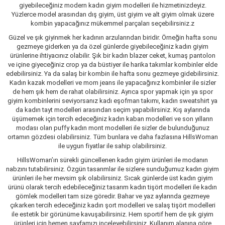
giyebileceğiniz modern kadın giyim modelleri ile hizmetinizdeyiz.
Yüzlerce model arasından dış giyim, üst giyim ve alt giyim olmak üzere
kombin yapacağınız mükemmel parçaları seçebilirsiniz.z
Güzel ve şık giyinmek her kadının arzularından biridir. Örneğin hafta sonu
gezmeye giderken ya da özel günlerde giyebileceğiniz kadın giyim
ürünlerine ihtiyacınız olabilir. Şık bir kadın blazer ceket, kumaş pantolon
ve içine giyeceğiniz crop ya da büstiyer ile harika takımlar kombinler elde
edebilirsiniz. Ya da salaş bir kombin ile hafta sonu gezmeye gidebilirsiniz.
Kadın kazak modelleri ve mom jeans ile yapacağınız kombinler ile sizler
de hem şık hem de rahat olabilirsiniz. Ayrıca spor yapmak için ya spor
giyim kombinlerini seviyorsanız kadı eşofman takımı, kadın sweatshirt ya
da kadın tayt modelleri arasından seçim yapabilirsiniz. Kış aylarında
üşümemek için tercih edeceğiniz kadın kaban modelleri ve son yılların
modası olan puffy kadın mont modelleri ile sizler de bulunduğunuz
ortamın gözdesi olabilirsiniz. Tüm bunlara ve daha fazlasına HillsWoman
ile uygun fiyatlar ile sahip olabilirsiniz.
HillsWoman’ın sürekli güncellenen kadın giyim ürünleri ile modanın
nabzını tutabilirsiniz. Özgün tasarımlar ile sizlere sunduğumuz kadın giyim
ürünleri ile her mevsim şık olabilirsiniz. Sıcak günlerde üst kadın giyim
ürünü olarak tercih edebileceğiniz tasarım kadın tişört modelleri ile kadın
gömlek modelleri tam size göredir. Bahar ve yaz aylarında gezmeye
çıkarken tercih edeceğiniz kadın şort modelleri ve salaş tişört modelleri
ile estetik bir görünüme kavuşabilirsiniz. Hem sportif hem de şık giyim
ürünleri için hemen sayfamızı inceleyebilirsiniz. Kullanım alanına göre