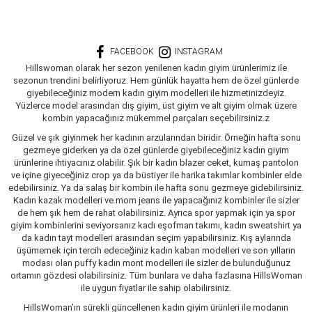
FACEBOOK
INSTAGRAM
Hillswoman olarak her sezon yenilenen kadın giyim ürünlerimiz ile
sezonun trendini belirliyoruz. Hem günlük hayatta hem de özel günlerde
giyebileceğiniz modern kadın giyim modelleri ile hizmetinizdeyiz.
Yüzlerce model arasından dış giyim, üst giyim ve alt giyim olmak üzere
kombin yapacağınız mükemmel parçaları seçebilirsiniz.z
Güzel ve şık giyinmek her kadının arzularından biridir. Örneğin hafta sonu
gezmeye giderken ya da özel günlerde giyebileceğiniz kadın giyim
ürünlerine ihtiyacınız olabilir. Şık bir kadın blazer ceket, kumaş pantolon
ve içine giyeceğiniz crop ya da büstiyer ile harika takımlar kombinler elde
edebilirsiniz. Ya da salaş bir kombin ile hafta sonu gezmeye gidebilirsiniz.
Kadın kazak modelleri ve mom jeans ile yapacağınız kombinler ile sizler
de hem şık hem de rahat olabilirsiniz. Ayrıca spor yapmak için ya spor
giyim kombinlerini seviyorsanız kadı eşofman takımı, kadın sweatshirt ya
da kadın tayt modelleri arasından seçim yapabilirsiniz. Kış aylarında
üşümemek için tercih edeceğiniz kadın kaban modelleri ve son yılların
modası olan puffy kadın mont modelleri ile sizler de bulunduğunuz
ortamın gözdesi olabilirsiniz. Tüm bunlara ve daha fazlasına HillsWoman
ile uygun fiyatlar ile sahip olabilirsiniz.
HillsWoman’ın sürekli güncellenen kadın giyim ürünleri ile modanın