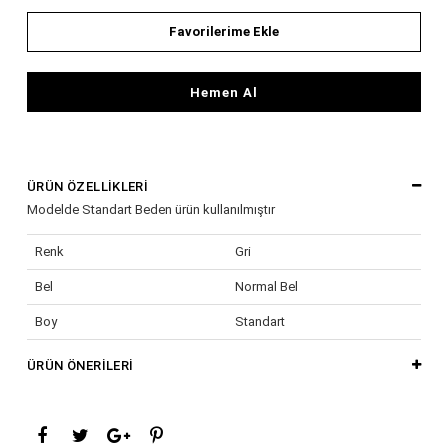
Favorilerime Ekle
Hemen Al
ÜRÜN ÖZELLIKLERI
Modelde Standart Beden ürün kullanılmıştır
Renk
Gri
Bel
Normal Bel
Boy
Standart
Cinsiyet
Kadın / Kız
ÜRÜN ÖNERILERI
Desen
Düz
Kalıp
Normal