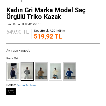
Kadın Gri Marka Model Saç
Örgülü Triko Kazak
Ürün Kodu : HLWM11756-Gri
649,90 TL
Sepette ek %20 indirim
519,92 TL
Aynı gün kargoda
Renk Gri
Beden:
Beden Tablosu
STD