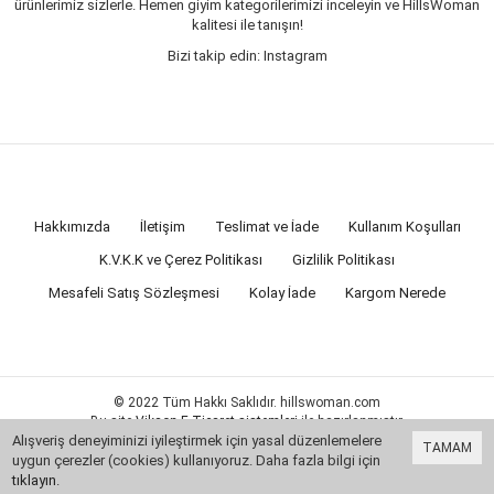
ürünlerimiz sizlerle. Hemen giyim kategorilerimizi inceleyin ve HillsWoman
kalitesi ile tanışın!
Bizi takip edin: Instagram
Hakkımızda
İletişim
Teslimat ve İade
Kullanım Koşulları
K.V.K.K ve Çerez Politikası
Gizlilik Politikası
Mesafeli Satış Sözleşmesi
Kolay İade
Kargom Nerede
© 2022 Tüm Hakkı Saklıdır. hillswoman.com
Bu site
Vikaon E-Ticaret sistemleri
ile hazırlanmıştır.
Alışveriş deneyiminizi iyileştirmek için yasal düzenlemelere
TAMAM
uygun çerezler (cookies) kullanıyoruz. Daha fazla bilgi için
tıklayın
.
0
Sepete Ekle