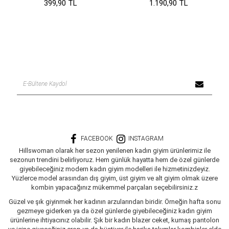
399,90 TL
1.190,90 TL
FACEBOOK
INSTAGRAM
Hillswoman olarak her sezon yenilenen kadın giyim ürünlerimiz ile
sezonun trendini belirliyoruz. Hem günlük hayatta hem de özel günlerde
giyebileceğiniz modern kadın giyim modelleri ile hizmetinizdeyiz.
Yüzlerce model arasından dış giyim, üst giyim ve alt giyim olmak üzere
kombin yapacağınız mükemmel parçaları seçebilirsiniz.z
Güzel ve şık giyinmek her kadının arzularından biridir. Örneğin hafta sonu
gezmeye giderken ya da özel günlerde giyebileceğiniz kadın giyim
ürünlerine ihtiyacınız olabilir. Şık bir kadın blazer ceket, kumaş pantolon