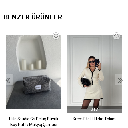
Kumaş Tipi
Örme
Yaş Grubu
Yetişkin
BENZER ÜRÜNLER
STD
Hills Studio Gri Peluş Büyük
Krem Etekli Hırka Takım
Boy Puffy Makyaj Çantası