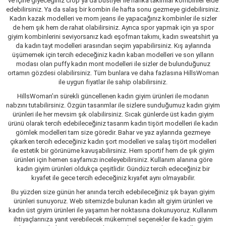
ve içine giyeceğiniz crop ya da büstiyer ile harika takımlar kombinler elde
edebilirsiniz. Ya da salaş bir kombin ile hafta sonu gezmeye gidebilirsiniz.
Kadın kazak modelleri ve mom jeans ile yapacağınız kombinler ile sizler
de hem şık hem de rahat olabilirsiniz. Ayrıca spor yapmak için ya spor
giyim kombinlerini seviyorsanız kadı eşofman takımı, kadın sweatshirt ya
da kadın tayt modelleri arasından seçim yapabilirsiniz. Kış aylarında
üşümemek için tercih edeceğiniz kadın kaban modelleri ve son yılların
modası olan puffy kadın mont modelleri ile sizler de bulunduğunuz
ortamın gözdesi olabilirsiniz. Tüm bunlara ve daha fazlasına HillsWoman
ile uygun fiyatlar ile sahip olabilirsiniz.
HillsWoman’ın sürekli güncellenen kadın giyim ürünleri ile modanın
nabzını tutabilirsiniz. Özgün tasarımlar ile sizlere sunduğumuz kadın giyim
ürünleri ile her mevsim şık olabilirsiniz. Sıcak günlerde üst kadın giyim
ürünü olarak tercih edebileceğiniz tasarım kadın tişört modelleri ile kadın
gömlek modelleri tam size göredir. Bahar ve yaz aylarında gezmeye
çıkarken tercih edeceğiniz kadın şort modelleri ve salaş tişört modelleri
ile estetik bir görünüme kavuşabilirsiniz. Hem sportif hem de şık giyim
ürünleri için hemen sayfamızı inceleyebilirsiniz. Kullanım alanına göre
kadın giyim ürünleri oldukça çeşitlidir. Gündüz tercih edeceğiniz bir
kıyafet ile gece tercih edeceğiniz kıyafet aynı olmayabilir.
Bu yüzden size günün her anında tercih edebileceğiniz şık bayan giyim
ürünleri sunuyoruz. Web sitemizde bulunan kadın alt giyim ürünleri ve
kadın üst giyim ürünleri ile yaşamın her noktasına dokunuyoruz. Kullanım
ihtiyaçlarınıza yanıt verebilecek mükemmel seçenekler ile kadın giyim