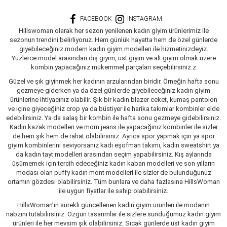
FACEBOOK
INSTAGRAM
Hillswoman olarak her sezon yenilenen kadın giyim ürünlerimiz ile
sezonun trendini belirliyoruz. Hem günlük hayatta hem de özel günlerde
giyebileceğiniz modern kadın giyim modelleri ile hizmetinizdeyiz.
Yüzlerce model arasından dış giyim, üst giyim ve alt giyim olmak üzere
kombin yapacağınız mükemmel parçaları seçebilirsiniz.z
Güzel ve şık giyinmek her kadının arzularından biridir. Örneğin hafta sonu
gezmeye giderken ya da özel günlerde giyebileceğiniz kadın giyim
ürünlerine ihtiyacınız olabilir. Şık bir kadın blazer ceket, kumaş pantolon
ve içine giyeceğiniz crop ya da büstiyer ile harika takımlar kombinler elde
edebilirsiniz. Ya da salaş bir kombin ile hafta sonu gezmeye gidebilirsiniz.
Kadın kazak modelleri ve mom jeans ile yapacağınız kombinler ile sizler
de hem şık hem de rahat olabilirsiniz. Ayrıca spor yapmak için ya spor
giyim kombinlerini seviyorsanız kadı eşofman takımı, kadın sweatshirt ya
da kadın tayt modelleri arasından seçim yapabilirsiniz. Kış aylarında
üşümemek için tercih edeceğiniz kadın kaban modelleri ve son yılların
modası olan puffy kadın mont modelleri ile sizler de bulunduğunuz
ortamın gözdesi olabilirsiniz. Tüm bunlara ve daha fazlasına HillsWoman
ile uygun fiyatlar ile sahip olabilirsiniz.
HillsWoman’ın sürekli güncellenen kadın giyim ürünleri ile modanın
nabzını tutabilirsiniz. Özgün tasarımlar ile sizlere sunduğumuz kadın giyim
ürünleri ile her mevsim şık olabilirsiniz. Sıcak günlerde üst kadın giyim