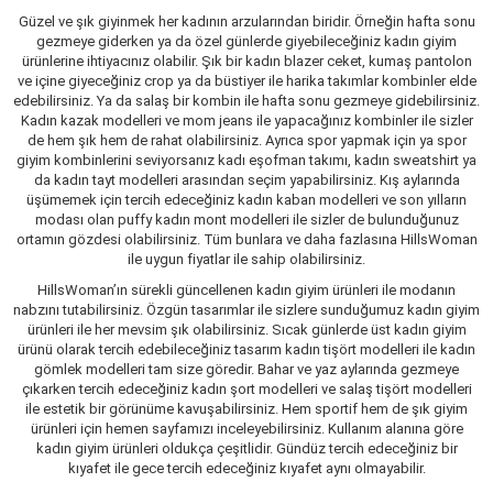
Güzel ve şık giyinmek her kadının arzularından biridir. Örneğin hafta sonu
gezmeye giderken ya da özel günlerde giyebileceğiniz kadın giyim
ürünlerine ihtiyacınız olabilir. Şık bir kadın blazer ceket, kumaş pantolon
ve içine giyeceğiniz crop ya da büstiyer ile harika takımlar kombinler elde
edebilirsiniz. Ya da salaş bir kombin ile hafta sonu gezmeye gidebilirsiniz.
Kadın kazak modelleri ve mom jeans ile yapacağınız kombinler ile sizler
de hem şık hem de rahat olabilirsiniz. Ayrıca spor yapmak için ya spor
giyim kombinlerini seviyorsanız kadı eşofman takımı, kadın sweatshirt ya
da kadın tayt modelleri arasından seçim yapabilirsiniz. Kış aylarında
üşümemek için tercih edeceğiniz kadın kaban modelleri ve son yılların
modası olan puffy kadın mont modelleri ile sizler de bulunduğunuz
ortamın gözdesi olabilirsiniz. Tüm bunlara ve daha fazlasına HillsWoman
ile uygun fiyatlar ile sahip olabilirsiniz.
HillsWoman’ın sürekli güncellenen kadın giyim ürünleri ile modanın
nabzını tutabilirsiniz. Özgün tasarımlar ile sizlere sunduğumuz kadın giyim
ürünleri ile her mevsim şık olabilirsiniz. Sıcak günlerde üst kadın giyim
ürünü olarak tercih edebileceğiniz tasarım kadın tişört modelleri ile kadın
gömlek modelleri tam size göredir. Bahar ve yaz aylarında gezmeye
çıkarken tercih edeceğiniz kadın şort modelleri ve salaş tişört modelleri
ile estetik bir görünüme kavuşabilirsiniz. Hem sportif hem de şık giyim
ürünleri için hemen sayfamızı inceleyebilirsiniz. Kullanım alanına göre
kadın giyim ürünleri oldukça çeşitlidir. Gündüz tercih edeceğiniz bir
kıyafet ile gece tercih edeceğiniz kıyafet aynı olmayabilir.