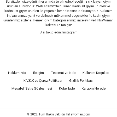
Bu yüzden size günün her anında tercih edebileceğiniz şık bayan giyim
ürünleri sunuyoruz. Web sitemizde bulunan kadın alt giyim ürünleri ve
kadın üst giyim ürünleri ile yaşamın her noktasına dokunuyoruz. Kullanım
ihtiyaçlarınıza yanıt verebilecek mükemmel seçenekler ile kadın giyim
ürünlerimiz sizlerle. Hemen giyim kategorilerimizi inceleyin ve HillsWoman
kalitesi ile tanışın!
Bizi takip edin: Instagram
Hakkımızda
İletişim
Teslimat ve İade
Kullanım Koşulları
K.V.K.K ve Çerez Politikası
Gizlilik Politikası
Mesafeli Satış Sözleşmesi
Kolay İade
Kargom Nerede
© 2022 Tüm Hakkı Saklıdır. hillswoman.com