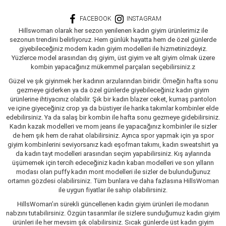
FACEBOOK
INSTAGRAM
Hillswoman olarak her sezon yenilenen kadın giyim ürünlerimiz ile
sezonun trendini belirliyoruz. Hem günlük hayatta hem de özel günlerde
giyebileceğiniz modern kadın giyim modelleri ile hizmetinizdeyiz.
Yüzlerce model arasından dış giyim, üst giyim ve alt giyim olmak üzere
kombin yapacağınız mükemmel parçaları seçebilirsiniz.z
Güzel ve şık giyinmek her kadının arzularından biridir. Örneğin hafta sonu
gezmeye giderken ya da özel günlerde giyebileceğiniz kadın giyim
ürünlerine ihtiyacınız olabilir. Şık bir kadın blazer ceket, kumaş pantolon
ve içine giyeceğiniz crop ya da büstiyer ile harika takımlar kombinler elde
edebilirsiniz. Ya da salaş bir kombin ile hafta sonu gezmeye gidebilirsiniz.
Kadın kazak modelleri ve mom jeans ile yapacağınız kombinler ile sizler
de hem şık hem de rahat olabilirsiniz. Ayrıca spor yapmak için ya spor
giyim kombinlerini seviyorsanız kadı eşofman takımı, kadın sweatshirt ya
da kadın tayt modelleri arasından seçim yapabilirsiniz. Kış aylarında
üşümemek için tercih edeceğiniz kadın kaban modelleri ve son yılların
modası olan puffy kadın mont modelleri ile sizler de bulunduğunuz
ortamın gözdesi olabilirsiniz. Tüm bunlara ve daha fazlasına HillsWoman
ile uygun fiyatlar ile sahip olabilirsiniz.
HillsWoman’ın sürekli güncellenen kadın giyim ürünleri ile modanın
nabzını tutabilirsiniz. Özgün tasarımlar ile sizlere sunduğumuz kadın giyim
ürünleri ile her mevsim şık olabilirsiniz. Sıcak günlerde üst kadın giyim