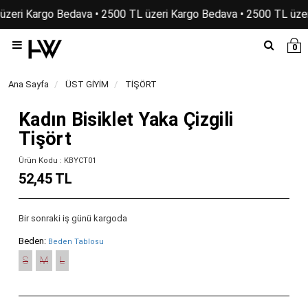
üzeri Kargo Bedava • 2500 TL üzeri Kargo Bedava • 2500 TL üze
0
Ana Sayfa
ÜST GİYİM
TİŞÖRT
Kadın Bisiklet Yaka Çizgili
Tişört
Ürün Kodu : KBYCT01
52,45 TL
Bir sonraki iş günü kargoda
Beden:
Beden Tablosu
S
M
L