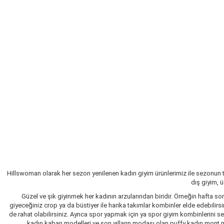
Hillswoman olarak her sezon yenilenen kadın giyim ürünlerimiz ile sezonun 
dış giyim, 
Güzel ve şık giyinmek her kadının arzularından biridir. Örneğin hafta so
giyeceğiniz crop ya da büstiyer ile harika takımlar kombinler elde edebilir
de rahat olabilirsiniz. Ayrıca spor yapmak için ya spor giyim kombinlerini 
kadın kaban modelleri ve son yılların modası olan puffy kadın mont mo