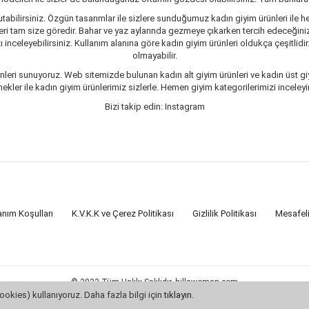
tabilirsiniz. Özgün tasarımlar ile sizlere sunduğumuz kadın giyim ürünleri ile he
ri tam size göredir. Bahar ve yaz aylarında gezmeye çıkarken tercih edeceğiniz 
inceleyebilirsiniz. Kullanım alanına göre kadın giyim ürünleri oldukça çeşitlidir
olmayabilir.
leri sunuyoruz. Web sitemizde bulunan kadın alt giyim ürünleri ve kadın üst giy
er ile kadın giyim ürünlerimiz sizlerle. Hemen giyim kategorilerimizi inceleyin
Bizi takip edin: Instagram
anım Koşulları
K.V.K.K ve Çerez Politikası
Gizlilik Politikası
Mesafel
© 2022 Tüm Hakkı Saklıdır. hillswoman.com
Bu site
Vikaon E-Ticaret sistemleri
ile hazırlanmıştır.
ookies) kullanıyoruz. Daha fazla bilgi için
tıklayın
.