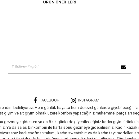
ÜRÜN ÖNERILERI
Desen
Düz
Kalıp
Fitted
Kumaş Tipi
Dokuma
Yaş Grubu
Yetişkin
FACEBOOK
INSTAGRAM
trendini belirliyoruz. Hem günlük hayatta hem de özel günlerde giyebileceğiniz
üst giyim ve alt giyim olmak üzere kombin yapacağınız mükemmel parçaları seçe
nu gezmeye giderken ya da özel günlerde giyebileceğiniz kadın giyim ürünlerine 
siniz. Ya da salaş bir kombin ile hafta sonu gezmeye gidebilirsiniz. Kadın kaza
seviyorsanız kadı eşofman takımı, kadın sweatshirt ya da kadın tayt modelleri a
delleri ile sizler de bulunduğunuz ortamın gözdesi olabilirsiniz. Tüm bunlara ve