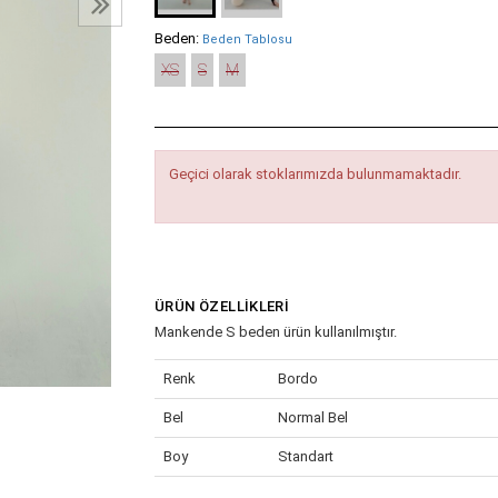
Beden:
Beden Tablosu
XS
S
M
Geçici olarak stoklarımızda bulunmamaktadır.
ÜRÜN ÖZELLIKLERI
Mankende S beden ürün kullanılmıştır.
Renk
Bordo
Bel
Normal Bel
Boy
Standart
Cinsiyet
Kadın / Kız