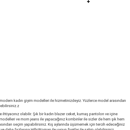
 modern kadın giyim modelleri ile hizmetinizdeyiz. Yüzlerce model arasından
bilirsiniz.z
ihtiyacınız olabilir. Şık bir kadın blazer ceket, kumaş pantolon ve içine
k modelleri ve mom jeans ile yapacağınız kombinler ile sizler de hem şık hem
rasından seçim yapabilirsiniz. Kış aylarında üşümemek için tercih edeceğiniz
 daha fazlasına HillsWoman ile uygun fiyatlar ile sahip olabilirsiniz.