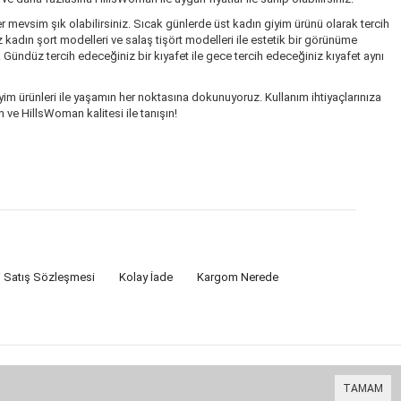
r mevsim şık olabilirsiniz. Sıcak günlerde üst kadın giyim ürünü olarak tercih
kadın şort modelleri ve salaş tişört modelleri ile estetik bir görünüme
. Gündüz tercih edeceğiniz bir kıyafet ile gece tercih edeceğiniz kıyafet aynı
im ürünleri ile yaşamın her noktasına dokunuyoruz. Kullanım ihtiyaçlarınıza
 ve HillsWoman kalitesi ile tanışın!
i Satış Sözleşmesi
Kolay İade
Kargom Nerede
TAMAM