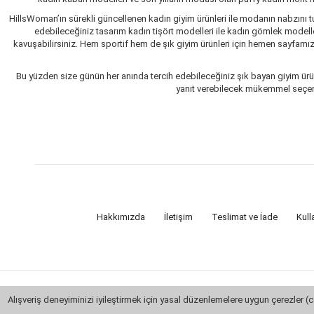
HillsWoman’ın sürekli güncellenen kadın giyim ürünleri ile modanın nabzını tu
edebileceğiniz tasarım kadın tişört modelleri ile kadın gömlek modelle
kavuşabilirsiniz. Hem sportif hem de şık giyim ürünleri için hemen sayfamızı 
Bu yüzden size günün her anında tercih edebileceğiniz şık bayan giyim ürün
yanıt verebilecek mükemmel seçenekl
Hakkımızda
İletişim
Teslimat ve İade
Kull
Alışveriş deneyiminizi iyileştirmek için yasal düzenlemelere uygun çerezler (c