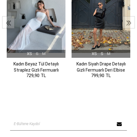
XS
S
M
XS
S
M
Kadın Beyaz Tül Detaylı
Kadın Siyah Drape Detaylı
Straplez Gizli Fermuarlı
Gizli Fermuarlı Deri Elbise
729,90 TL
799,90 TL
Elbise