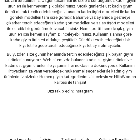
nabzını tutabilirsiniz. Özgün tasarımlar ile sizlere sunduğumuz kadın giyim
ürünleri ile her mevsim şık olabilirsiniz. Sıcak günlerde üst kadın giyim
ürünü olarak tercih edebileceğiniz tasarım kadın tişört modelleri ile kadın
gömlek modelleri tam size göredir. Bahar ve yaz aylarında gezmeye
çıkarken tercih edeceğiniz kadın şort modelleri ve salaş tişört modelleri
ile estetik bir görünüme kavuşabilirsiniz. Hem sportif hem de şık giyim
ürünleri için hemen sayfamızı inceleyebilirsiniz. Kullanım alanına göre
kadın giyim ürünleri oldukça çeşitlidir. Gündüz tercih edeceğiniz bir
kıyafet ile gece tercih edeceğiniz kıyafet aynı olmayabilir.
Bu yüzden size günün her anında tercih edebileceğiniz şık bayan giyim
ürünleri sunuyoruz. Web sitemizde bulunan kadın alt giyim ürünleri ve
kadın üst giyim ürünleri ile yaşamın her noktasına dokunuyoruz. Kullanım
ihtiyaçlarınıza yanıt verebilecek mükemmel seçenekler ile kadın giyim
ürünlerimiz sizlerle. Hemen giyim kategorilerimizi inceleyin ve HillsWoman
kalitesi ile tanışın!
Bizi takip edin: Instagram
Hakkımızda
İletişim
Teslimat ve İade
Kullanım Koşulları