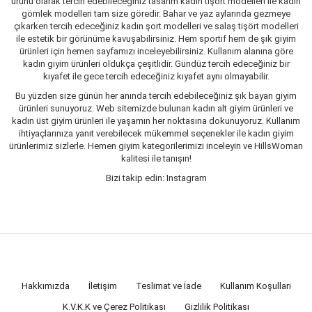
ürünü olarak tercih edebileceğiniz tasarım kadın tişört modelleri ile kadın
gömlek modelleri tam size göredir. Bahar ve yaz aylarında gezmeye
çıkarken tercih edeceğiniz kadın şort modelleri ve salaş tişört modelleri
ile estetik bir görünüme kavuşabilirsiniz. Hem sportif hem de şık giyim
ürünleri için hemen sayfamızı inceleyebilirsiniz. Kullanım alanına göre
kadın giyim ürünleri oldukça çeşitlidir. Gündüz tercih edeceğiniz bir
kıyafet ile gece tercih edeceğiniz kıyafet aynı olmayabilir.
Bu yüzden size günün her anında tercih edebileceğiniz şık bayan giyim
ürünleri sunuyoruz. Web sitemizde bulunan kadın alt giyim ürünleri ve
kadın üst giyim ürünleri ile yaşamın her noktasına dokunuyoruz. Kullanım
ihtiyaçlarınıza yanıt verebilecek mükemmel seçenekler ile kadın giyim
ürünlerimiz sizlerle. Hemen giyim kategorilerimizi inceleyin ve HillsWoman
kalitesi ile tanışın!
Bizi takip edin: Instagram
Hakkımızda
İletişim
Teslimat ve İade
Kullanım Koşulları
K.V.K.K ve Çerez Politikası
Gizlilik Politikası