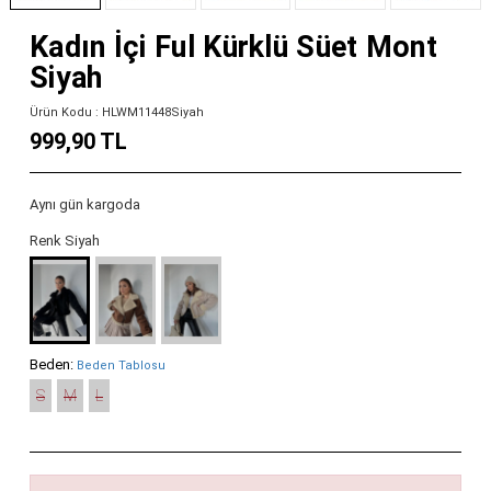
Kadın İçi Ful Kürklü Süet Mont
Siyah
Ürün Kodu : HLWM11448Siyah
999,90 TL
Aynı gün kargoda
Renk Siyah
Beden:
Beden Tablosu
S
M
L