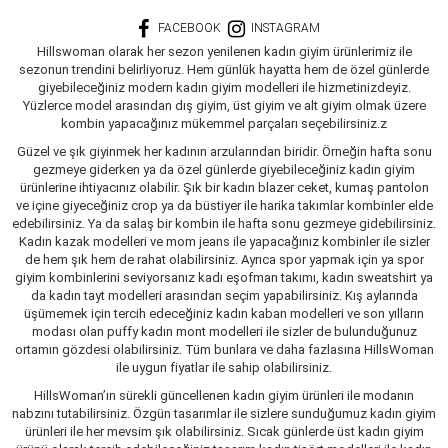
FACEBOOK
INSTAGRAM
Hillswoman olarak her sezon yenilenen kadın giyim ürünlerimiz ile
sezonun trendini belirliyoruz. Hem günlük hayatta hem de özel günlerde
giyebileceğiniz modern kadın giyim modelleri ile hizmetinizdeyiz.
Yüzlerce model arasından dış giyim, üst giyim ve alt giyim olmak üzere
kombin yapacağınız mükemmel parçaları seçebilirsiniz.z
Güzel ve şık giyinmek her kadının arzularından biridir. Örneğin hafta sonu
gezmeye giderken ya da özel günlerde giyebileceğiniz kadın giyim
ürünlerine ihtiyacınız olabilir. Şık bir kadın blazer ceket, kumaş pantolon
ve içine giyeceğiniz crop ya da büstiyer ile harika takımlar kombinler elde
edebilirsiniz. Ya da salaş bir kombin ile hafta sonu gezmeye gidebilirsiniz.
Kadın kazak modelleri ve mom jeans ile yapacağınız kombinler ile sizler
de hem şık hem de rahat olabilirsiniz. Ayrıca spor yapmak için ya spor
giyim kombinlerini seviyorsanız kadı eşofman takımı, kadın sweatshirt ya
da kadın tayt modelleri arasından seçim yapabilirsiniz. Kış aylarında
üşümemek için tercih edeceğiniz kadın kaban modelleri ve son yılların
modası olan puffy kadın mont modelleri ile sizler de bulunduğunuz
ortamın gözdesi olabilirsiniz. Tüm bunlara ve daha fazlasına HillsWoman
ile uygun fiyatlar ile sahip olabilirsiniz.
HillsWoman’ın sürekli güncellenen kadın giyim ürünleri ile modanın
nabzını tutabilirsiniz. Özgün tasarımlar ile sizlere sunduğumuz kadın giyim
ürünleri ile her mevsim şık olabilirsiniz. Sıcak günlerde üst kadın giyim