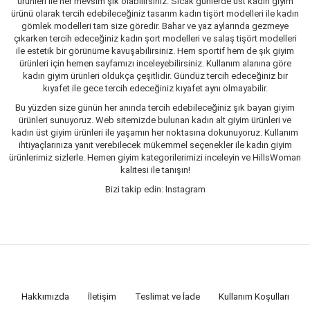
ürünleri ile her mevsim şık olabilirsiniz. Sıcak günlerde üst kadın giyim
ürünü olarak tercih edebileceğiniz tasarım kadın tişört modelleri ile kadın
gömlek modelleri tam size göredir. Bahar ve yaz aylarında gezmeye
çıkarken tercih edeceğiniz kadın şort modelleri ve salaş tişört modelleri
ile estetik bir görünüme kavuşabilirsiniz. Hem sportif hem de şık giyim
ürünleri için hemen sayfamızı inceleyebilirsiniz. Kullanım alanına göre
kadın giyim ürünleri oldukça çeşitlidir. Gündüz tercih edeceğiniz bir
kıyafet ile gece tercih edeceğiniz kıyafet aynı olmayabilir.
Bu yüzden size günün her anında tercih edebileceğiniz şık bayan giyim
ürünleri sunuyoruz. Web sitemizde bulunan kadın alt giyim ürünleri ve
kadın üst giyim ürünleri ile yaşamın her noktasına dokunuyoruz. Kullanım
ihtiyaçlarınıza yanıt verebilecek mükemmel seçenekler ile kadın giyim
ürünlerimiz sizlerle. Hemen giyim kategorilerimizi inceleyin ve HillsWoman
kalitesi ile tanışın!
Bizi takip edin: Instagram
Hakkımızda
İletişim
Teslimat ve İade
Kullanım Koşulları