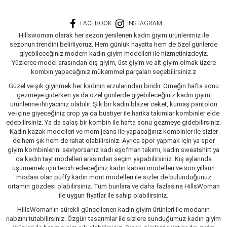
FACEBOOK
INSTAGRAM
Hillswoman olarak her sezon yenilenen kadın giyim ürünlerimiz ile
sezonun trendini belirliyoruz. Hem günlük hayatta hem de özel günlerde
giyebileceğiniz modern kadın giyim modelleri ile hizmetinizdeyiz.
Yüzlerce model arasından dış giyim, üst giyim ve alt giyim olmak üzere
kombin yapacağınız mükemmel parçaları seçebilirsiniz.z
Güzel ve şık giyinmek her kadının arzularından biridir. Örneğin hafta sonu
gezmeye giderken ya da özel günlerde giyebileceğiniz kadın giyim
ürünlerine ihtiyacınız olabilir. Şık bir kadın blazer ceket, kumaş pantolon
ve içine giyeceğiniz crop ya da büstiyer ile harika takımlar kombinler elde
edebilirsiniz. Ya da salaş bir kombin ile hafta sonu gezmeye gidebilirsiniz.
Kadın kazak modelleri ve mom jeans ile yapacağınız kombinler ile sizler
de hem şık hem de rahat olabilirsiniz. Ayrıca spor yapmak için ya spor
giyim kombinlerini seviyorsanız kadı eşofman takımı, kadın sweatshirt ya
da kadın tayt modelleri arasından seçim yapabilirsiniz. Kış aylarında
üşümemek için tercih edeceğiniz kadın kaban modelleri ve son yılların
modası olan puffy kadın mont modelleri ile sizler de bulunduğunuz
ortamın gözdesi olabilirsiniz. Tüm bunlara ve daha fazlasına HillsWoman
ile uygun fiyatlar ile sahip olabilirsiniz.
HillsWoman’ın sürekli güncellenen kadın giyim ürünleri ile modanın
nabzını tutabilirsiniz. Özgün tasarımlar ile sizlere sunduğumuz kadın giyim