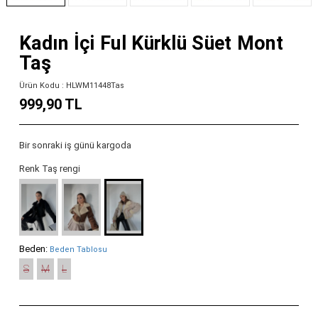
Kadın İçi Ful Kürklü Süet Mont
Taş
Ürün Kodu : HLWM11448Tas
999,90 TL
Bir sonraki iş günü kargoda
Renk Taş rengi
Beden:
Beden Tablosu
S
M
L