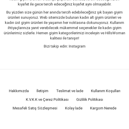
kıyafet ile gece tercih edeceğiniz kıyafet aynı olmayabilir.
Bu yüzden size günün her anında tercih edebileceğiniz şık bayan giyim
ürünleri sunuyoruz. Web sitemizde bulunan kadın alt giyim ürünleri ve
kadın üst giyim ürünleri ile yaşamın her noktasına dokunuyoruz. Kullanım
ihtiyaçlarınıza yanıt verebilecek mükemmel seçenekler ile kadın giyim
ürünlerimiz sizlerle. Hemen giyim kategorilerimizi inceleyin ve HillsWoman
kalitesi ile tanışın!
Bizi takip edin: Instagram
Hakkımızda
İletişim
Teslimat ve İade
Kullanım Koşulları
K.V.K.K ve Çerez Politikası
Gizlilik Politikası
Mesafeli Satış Sözleşmesi
Kolay İade
Kargom Nerede