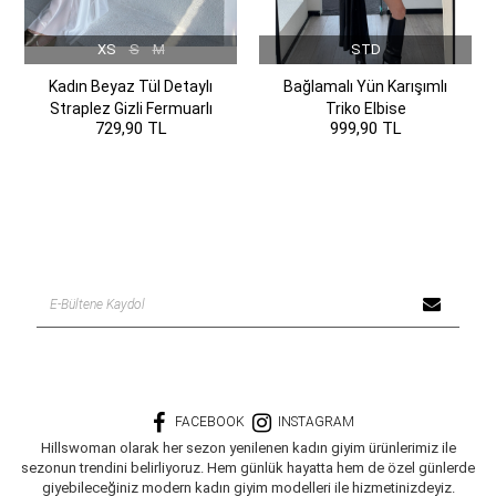
XS
S
M
STD
Kadın Beyaz Tül Detaylı
Bağlamalı Yün Karışımlı
Straplez Gizli Fermuarlı
Triko Elbise
729,90 TL
999,90 TL
Elbise
FACEBOOK
INSTAGRAM
Hillswoman olarak her sezon yenilenen kadın giyim ürünlerimiz ile
sezonun trendini belirliyoruz. Hem günlük hayatta hem de özel günlerde
giyebileceğiniz modern kadın giyim modelleri ile hizmetinizdeyiz.