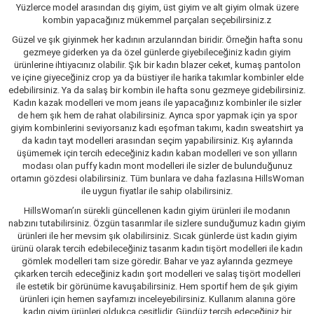
Yüzlerce model arasından dış giyim, üst giyim ve alt giyim olmak üzere
kombin yapacağınız mükemmel parçaları seçebilirsiniz.z
Güzel ve şık giyinmek her kadının arzularından biridir. Örneğin hafta sonu
gezmeye giderken ya da özel günlerde giyebileceğiniz kadın giyim
ürünlerine ihtiyacınız olabilir. Şık bir kadın blazer ceket, kumaş pantolon
ve içine giyeceğiniz crop ya da büstiyer ile harika takımlar kombinler elde
edebilirsiniz. Ya da salaş bir kombin ile hafta sonu gezmeye gidebilirsiniz.
Kadın kazak modelleri ve mom jeans ile yapacağınız kombinler ile sizler
de hem şık hem de rahat olabilirsiniz. Ayrıca spor yapmak için ya spor
giyim kombinlerini seviyorsanız kadı eşofman takımı, kadın sweatshirt ya
da kadın tayt modelleri arasından seçim yapabilirsiniz. Kış aylarında
üşümemek için tercih edeceğiniz kadın kaban modelleri ve son yılların
modası olan puffy kadın mont modelleri ile sizler de bulunduğunuz
ortamın gözdesi olabilirsiniz. Tüm bunlara ve daha fazlasına HillsWoman
ile uygun fiyatlar ile sahip olabilirsiniz.
HillsWoman’ın sürekli güncellenen kadın giyim ürünleri ile modanın
nabzını tutabilirsiniz. Özgün tasarımlar ile sizlere sunduğumuz kadın giyim
ürünleri ile her mevsim şık olabilirsiniz. Sıcak günlerde üst kadın giyim
ürünü olarak tercih edebileceğiniz tasarım kadın tişört modelleri ile kadın
gömlek modelleri tam size göredir. Bahar ve yaz aylarında gezmeye
çıkarken tercih edeceğiniz kadın şort modelleri ve salaş tişört modelleri
ile estetik bir görünüme kavuşabilirsiniz. Hem sportif hem de şık giyim
ürünleri için hemen sayfamızı inceleyebilirsiniz. Kullanım alanına göre
kadın giyim ürünleri oldukça çeşitlidir. Gündüz tercih edeceğiniz bir