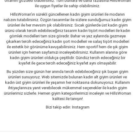
ortamın gözdesi olabilirsiniz. Tüm bunlara ve daha fazlasına HillsWoman
ile uygun fiyatlar ile sahip olabilirsiniz.
HillsWoman’ın sürekli güncellenen kadın giyim ürünleri ile modanın
nabzını tutabilirsiniz. Özgün tasarımlar ile sizlere sunduğumuz kadın giyim
ürünleri ile her mevsim şık olabilirsiniz. Sıcak günlerde üst kadın giyim
ürünü olarak tercih edebileceğiniz tasarım kadın tişört modelleri ile kadın
gömlek modelleri tam size göredir. Bahar ve yaz aylarında gezmeye
çıkarken tercih edeceğiniz kadın şort modelleri ve salaş tişört modelleri
ile estetik bir görünüme kavuşabilirsiniz. Hem sportif hem de şık giyim
ürünleri için hemen sayfamızı inceleyebilirsiniz. Kullanım alanına göre
kadın giyim ürünleri oldukça çeşitlidir. Gündüz tercih edeceğiniz bir
kıyafet ile gece tercih edeceğiniz kıyafet aynı olmayabilir.
Bu yüzden size günün her anında tercih edebileceğiniz şık bayan giyim
ürünleri sunuyoruz. Web sitemizde bulunan kadın alt giyim ürünleri ve
kadın üst giyim ürünleri ile yaşamın her noktasına dokunuyoruz. Kullanım
ihtiyaçlarınıza yanıt verebilecek mükemmel seçenekler ile kadın giyim
ürünlerimiz sizlerle. Hemen giyim kategorilerimizi inceleyin ve HillsWoman
kalitesi ile tanışın!
Bizi takip edin: Instagram