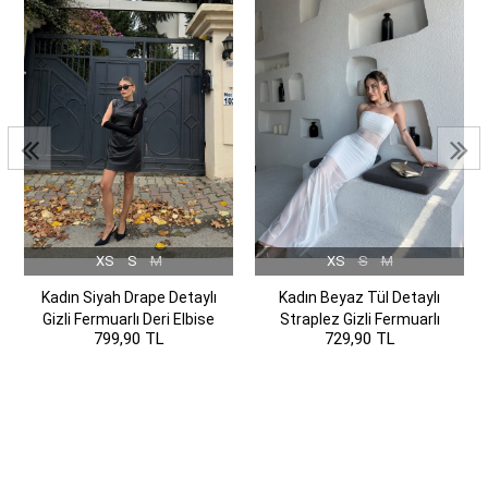
XS
S
M
XS
S
M
Kadın Siyah Drape Detaylı
Kadın Beyaz Tül Detaylı
Gizli Fermuarlı Deri Elbise
Straplez Gizli Fermuarlı
799,90 TL
729,90 TL
Elbise