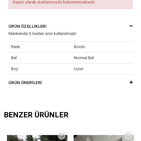
Geçici olarak stoklarımızda bulunmamaktadır.
ÜRÜN ÖZELLIKLERI
Mankende S beden ürün kullanılmıştır
Renk
Bordo
Bel
Normal Bel
Boy
Uzun
Cinsiyet
Kadın / Kız
ÜRÜN ÖNERILERI
Desen
Düz
Kalıp
Dar
BENZER ÜRÜNLER
Kumaş Tipi
Triko
Yaş Grubu
Yetişkin