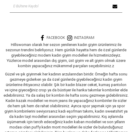
FACEBOOK
INSTAGRAM
Hillswoman olarak her sezon yenilenen kadın giyim ürünlerimiz ile
sezonun trendini belirliyoruz. Hem günlük hayatta hem de özel günlerde
giyebileceğiniz modern kadın giyim modelleri ile hizmetinizdeyiz.
Yüzlerce model arasından dış giyim, üst giyim ve alt giyim olmak üzere
kombin yapacağınız mükemmel parçaları seçebilirsiniz.z
Güzel ve şık giyinmek her kadının arzularından biridir. Örneğin hafta sonu
gezmeye giderken ya da özel günlerde giyebileceğiniz kadın giyim
ürünlerine ihtiyacınız olabilir. Şık bir kadın blazer ceket, kumaş pantolon
ve içine giyeceğiniz crop ya da büstiyer ile harika takımlar kombinler elde
edebilirsiniz. Ya da salaş bir kombin ile hafta sonu gezmeye gidebilirsiniz.
Kadın kazak modelleri ve mom jeans ile yapacağınız kombinler ile sizler
de hem şık hem de rahat olabilirsiniz. Ayrıca spor yapmak için ya spor
giyim kombinlerini seviyorsanız kadı eşofman takımı, kadın sweatshirt ya
da kadın tayt modelleri arasından seçim yapabilirsiniz. Kış aylarında
üşümemek için tercih edeceğiniz kadın kaban modelleri ve son yılların
modası olan puffy kadın mont modelleri ile sizler de bulunduğunuz