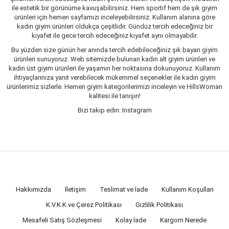
ile estetik bir görünüme kavuşabilirsiniz. Hem sportif hem de şık giyim
ürünleri için hemen sayfamızı inceleyebilirsiniz. Kullanım alanına göre
kadın giyim ürünleri oldukça çeşitlidir. Gündüz tercih edeceğiniz bir
kıyafet ile gece tercih edeceğiniz kıyafet aynı olmayabilir.
Bu yüzden size günün her anında tercih edebileceğiniz şık bayan giyim
ürünleri sunuyoruz. Web sitemizde bulunan kadın alt giyim ürünleri ve
kadın üst giyim ürünleri ile yaşamın her noktasına dokunuyoruz. Kullanım
ihtiyaçlarınıza yanıt verebilecek mükemmel seçenekler ile kadın giyim
ürünlerimiz sizlerle. Hemen giyim kategorilerimizi inceleyin ve HillsWoman
kalitesi ile tanışın!
Bizi takip edin: Instagram
Hakkımızda
İletişim
Teslimat ve İade
Kullanım Koşulları
K.V.K.K ve Çerez Politikası
Gizlilik Politikası
Mesafeli Satış Sözleşmesi
Kolay İade
Kargom Nerede