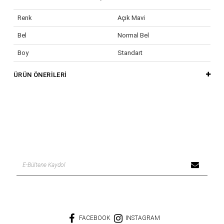
Renk
Açık Mavi
Bel
Normal Bel
Boy
Standart
Cinsiyet
Kadın / Kız
ÜRÜN ÖNERILERI
Desen
Düz
Kalıp
Normal
Kumaş Tipi
Denim
Yaş Grubu
Yetişkin
FACEBOOK
INSTAGRAM