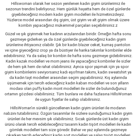
Hillswoman olarak her sezon yenilenen kadın giyim ürünlerimiz ile
sezonun trendini belirliyoruz. Hem günlük hayatta hem de özel günlerde
giyebileceğiniz modern kadın giyim modelleri ile hizmetinizdeyiz.
Yüzlerce model arasından dış giyim, üst giyim ve alt giyim olmak üzere
kombin yapacağınız mükemmel parçaları seçebilirsiniz.z
Güzel ve şık giyinmek her kadının arzularından biridir. Örneğin hafta sonu
gezmeye giderken ya da özel günlerde giyebileceğiniz kadın giyim
ürünlerine ihtiyacınız olabilir. Şık bir kadın blazer ceket, kumaş pantolon
ve içine giyeceğiniz crop ya da büstiyer ile harika takımlar kombinler elde
edebilirsiniz. Ya da salaş bir kombin ile hafta sonu gezmeye gidebilirsiniz.
Kadın kazak modelleri ve mom jeans ile yapacağınız kombinler ile sizler
de hem şık hem de rahat olabilirsiniz. Ayrıca spor yapmak için ya spor
giyim kombinlerini seviyorsanız kadı eşofman takımı, kadın sweatshirt ya
da kadın tayt modelleri arasından seçim yapabilirsiniz. Kış aylarında
üşümemek için tercih edeceğiniz kadın kaban modelleri ve son yılların
modası olan puffy kadın mont modelleri ile sizler de bulunduğunuz
ortamın gözdesi olabilirsiniz. Tüm bunlara ve daha fazlasına HillsWoman
ile uygun fiyatlar ile sahip olabilirsiniz.
HillsWoman’ın sürekli güncellenen kadın giyim ürünleri ile modanın
nabzını tutabilirsiniz. Özgün tasarımlar ile sizlere sunduğumuz kadın giyim
ürünleri ile her mevsim şık olabilirsiniz. Sıcak günlerde üst kadın giyim
ürünü olarak tercih edebileceğiniz tasarım kadın tişört modelleri ile kadın
gömlek modelleri tam size göredir. Bahar ve yaz aylarında gezmeye
çıkarken tercih edeceğiniz kadın şort modelleri ve salaş tişört modelleri