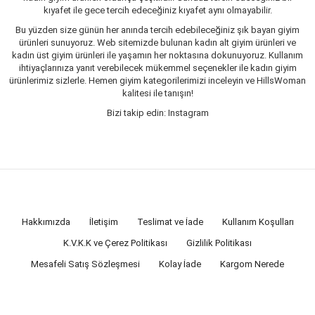
kıyafet ile gece tercih edeceğiniz kıyafet aynı olmayabilir.
Bu yüzden size günün her anında tercih edebileceğiniz şık bayan giyim
ürünleri sunuyoruz. Web sitemizde bulunan kadın alt giyim ürünleri ve
kadın üst giyim ürünleri ile yaşamın her noktasına dokunuyoruz. Kullanım
ihtiyaçlarınıza yanıt verebilecek mükemmel seçenekler ile kadın giyim
ürünlerimiz sizlerle. Hemen giyim kategorilerimizi inceleyin ve HillsWoman
kalitesi ile tanışın!
Bizi takip edin: Instagram
Hakkımızda
İletişim
Teslimat ve İade
Kullanım Koşulları
K.V.K.K ve Çerez Politikası
Gizlilik Politikası
Mesafeli Satış Sözleşmesi
Kolay İade
Kargom Nerede