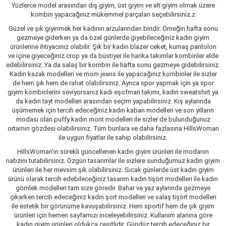
Yüzlerce model arasından dış giyim, üst giyim ve alt giyim olmak üzere
kombin yapacağınız mükemmel parçaları seçebilirsiniz.z
Güzel ve şık giyinmek her kadının arzularından biridir. Örneğin hafta sonu
gezmeye giderken ya da özel günlerde giyebileceğiniz kadın giyim
ürünlerine ihtiyacınız olabilir. Şık bir kadın blazer ceket, kumaş pantolon
ve içine giyeceğiniz crop ya da büstiyer ile harika takımlar kombinler elde
edebilirsiniz. Ya da salaş bir kombin ile hafta sonu gezmeye gidebilirsiniz.
Kadın kazak modelleri ve mom jeans ile yapacağınız kombinler ile sizler
de hem şık hem de rahat olabilirsiniz. Ayrıca spor yapmak için ya spor
giyim kombinlerini seviyorsanız kadı eşofman takımı, kadın sweatshirt ya
da kadın tayt modelleri arasından seçim yapabilirsiniz. Kış aylarında
üşümemek için tercih edeceğiniz kadın kaban modelleri ve son yılların
modası olan puffy kadın mont modelleri ile sizler de bulunduğunuz
ortamın gözdesi olabilirsiniz. Tüm bunlara ve daha fazlasına HillsWoman
ile uygun fiyatlar ile sahip olabilirsiniz.
HillsWoman’ın sürekli güncellenen kadın giyim ürünleri ile modanın
nabzını tutabilirsiniz. Özgün tasarımlar ile sizlere sunduğumuz kadın giyim
ürünleri ile her mevsim şık olabilirsiniz. Sıcak günlerde üst kadın giyim
ürünü olarak tercih edebileceğiniz tasarım kadın tişört modelleri ile kadın
gömlek modelleri tam size göredir. Bahar ve yaz aylarında gezmeye
çıkarken tercih edeceğiniz kadın şort modelleri ve salaş tişört modelleri
ile estetik bir görünüme kavuşabilirsiniz. Hem sportif hem de şık giyim
ürünleri için hemen sayfamızı inceleyebilirsiniz. Kullanım alanına göre
kadın giyim ürünleri oldukça çeşitlidir. Gündüz tercih edeceğiniz bir