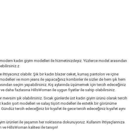
 modern kadın giyim modelleri ile hizmetinizdeyiz. Yüzlerce model arasından
bilirsiniz.z
ihtiyacınız olabilir. Şık bir kadın blazer ceket, kumaş pantolon ve içine
k modelleri ve mom jeans ile yapacağınız kombinler ile sizler de hem şık hem
rasından seçim yapabilirsiniz. Kış aylarında üşümemek için tercih edeceğiniz
 daha fazlasına HillsWoman ile uygun fiyatlar ile sahip olabilirsiniz.
r mevsim şık olabilirsiniz. Sıcak günlerde üst kadın giyim ürünü olarak tercih
kadın şort modelleri ve salaş tişört modelleri ile estetik bir görünüme
. Gündüz tercih edeceğiniz bir kıyafet ile gece tercih edeceğiniz kıyafet aynı
im ürünleri ile yaşamın her noktasına dokunuyoruz. Kullanım ihtiyaçlarınıza
 ve HillsWoman kalitesi ile tanışın!