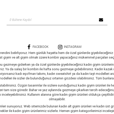
FACEBOOK
INSTAGRAM
trendini belirliyoruz. Hem günlük hayatta hem de özel günlerde giyebileceğiniz
üst giyim ve alt giyim olmak üzere kombin yapacağınız mükemmel parçaları seçe
nu gezmeye giderken ya da özel günlerde giyebileceğiniz kadın giyim ürünlerine 
siniz. Ya da salaş bir kombin ile hafta sonu gezmeye gidebilirsiniz. Kadın kaza
seviyorsanız kadı eşofman takımı, kadın sweatshirt ya da kadın tayt modelleri a
delleri ile sizler de bulunduğunuz ortamın gözdesi olabilirsiniz. Tüm bunlara ve
tabilirsiniz. Özgün tasarımlar ile sizlere sunduğumuz kadın giyim ürünleri ile he
ri tam size göredir. Bahar ve yaz aylarında gezmeye çıkarken tercih edeceğiniz 
inceleyebilirsiniz. Kullanım alanına göre kadın giyim ürünleri oldukça çeşitlidir
olmayabilir.
leri sunuyoruz. Web sitemizde bulunan kadın alt giyim ürünleri ve kadın üst giy
er ile kadın giyim ürünlerimiz sizlerle. Hemen giyim kategorilerimizi inceleyin