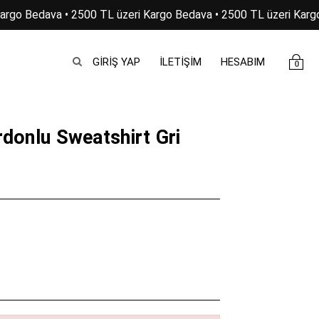
argo Bedava • 2500 TL üzeri Kargo Bedava • 2500 TL üzeri Kargo
GIRIŞ YAP
İLETİŞİM
HESABIM
0
rdonlu Sweatshirt Gri