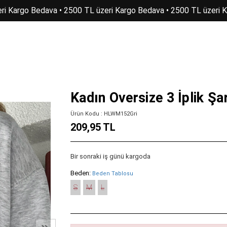
i Kargo Bedava • 2500 TL üzeri Kargo Bedava • 2500 TL üzeri K
Kadın Oversize 3 İplik Şa
Ürün Kodu : HLWM152Gri
209,95 TL
Bir sonraki iş günü kargoda
Beden:
Beden Tablosu
S
M
L