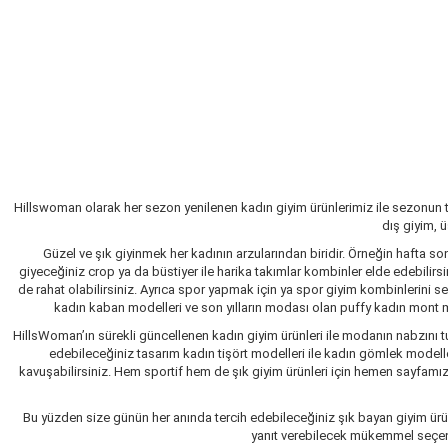
Hillswoman olarak her sezon yenilenen kadın giyim ürünlerimiz ile sezonun 
dış giyim, 
Güzel ve şık giyinmek her kadının arzularından biridir. Örneğin hafta so
giyeceğiniz crop ya da büstiyer ile harika takımlar kombinler elde edebilir
de rahat olabilirsiniz. Ayrıca spor yapmak için ya spor giyim kombinlerini 
kadın kaban modelleri ve son yılların modası olan puffy kadın mont mo
HillsWoman’ın sürekli güncellenen kadın giyim ürünleri ile modanın nabzını tu
edebileceğiniz tasarım kadın tişört modelleri ile kadın gömlek modelle
kavuşabilirsiniz. Hem sportif hem de şık giyim ürünleri için hemen sayfamızı 
Bu yüzden size günün her anında tercih edebileceğiniz şık bayan giyim ürün
yanıt verebilecek mükemmel seçenekl