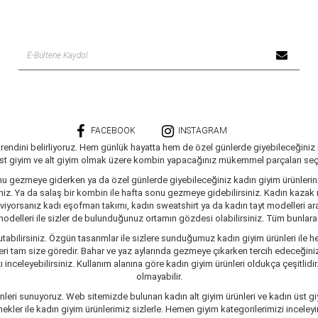
FACEBOOK
INSTAGRAM
trendini belirliyoruz. Hem günlük hayatta hem de özel günlerde giyebileceğiniz
üst giyim ve alt giyim olmak üzere kombin yapacağınız mükemmel parçaları seçe
nu gezmeye giderken ya da özel günlerde giyebileceğiniz kadın giyim ürünlerine 
siniz. Ya da salaş bir kombin ile hafta sonu gezmeye gidebilirsiniz. Kadın kaza
seviyorsanız kadı eşofman takımı, kadın sweatshirt ya da kadın tayt modelleri a
delleri ile sizler de bulunduğunuz ortamın gözdesi olabilirsiniz. Tüm bunlara ve
tabilirsiniz. Özgün tasarımlar ile sizlere sunduğumuz kadın giyim ürünleri ile he
ri tam size göredir. Bahar ve yaz aylarında gezmeye çıkarken tercih edeceğiniz 
inceleyebilirsiniz. Kullanım alanına göre kadın giyim ürünleri oldukça çeşitlidir
olmayabilir.
leri sunuyoruz. Web sitemizde bulunan kadın alt giyim ürünleri ve kadın üst giy
er ile kadın giyim ürünlerimiz sizlerle. Hemen giyim kategorilerimizi inceleyin