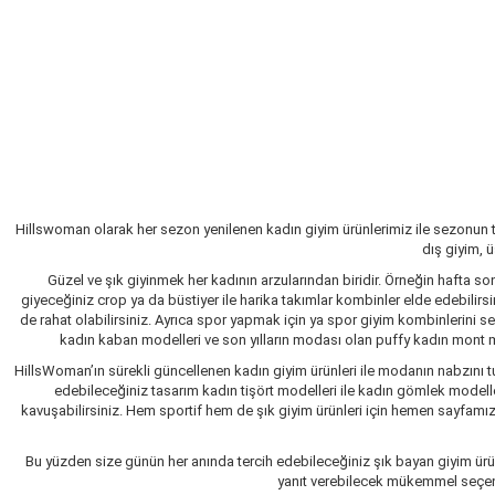
Hillswoman olarak her sezon yenilenen kadın giyim ürünlerimiz ile sezonun 
dış giyim, 
Güzel ve şık giyinmek her kadının arzularından biridir. Örneğin hafta so
giyeceğiniz crop ya da büstiyer ile harika takımlar kombinler elde edebilir
de rahat olabilirsiniz. Ayrıca spor yapmak için ya spor giyim kombinlerini 
kadın kaban modelleri ve son yılların modası olan puffy kadın mont mo
HillsWoman’ın sürekli güncellenen kadın giyim ürünleri ile modanın nabzını tu
edebileceğiniz tasarım kadın tişört modelleri ile kadın gömlek modelle
kavuşabilirsiniz. Hem sportif hem de şık giyim ürünleri için hemen sayfamızı 
Bu yüzden size günün her anında tercih edebileceğiniz şık bayan giyim ürün
yanıt verebilecek mükemmel seçenekl