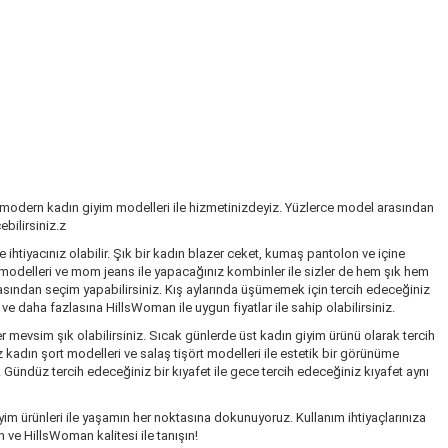
 modern kadın giyim modelleri ile hizmetinizdeyiz. Yüzlerce model arasından
bilirsiniz.z
ihtiyacınız olabilir. Şık bir kadın blazer ceket, kumaş pantolon ve içine
k modelleri ve mom jeans ile yapacağınız kombinler ile sizler de hem şık hem
rasından seçim yapabilirsiniz. Kış aylarında üşümemek için tercih edeceğiniz
 daha fazlasına HillsWoman ile uygun fiyatlar ile sahip olabilirsiniz.
r mevsim şık olabilirsiniz. Sıcak günlerde üst kadın giyim ürünü olarak tercih
kadın şort modelleri ve salaş tişört modelleri ile estetik bir görünüme
. Gündüz tercih edeceğiniz bir kıyafet ile gece tercih edeceğiniz kıyafet aynı
im ürünleri ile yaşamın her noktasına dokunuyoruz. Kullanım ihtiyaçlarınıza
 ve HillsWoman kalitesi ile tanışın!