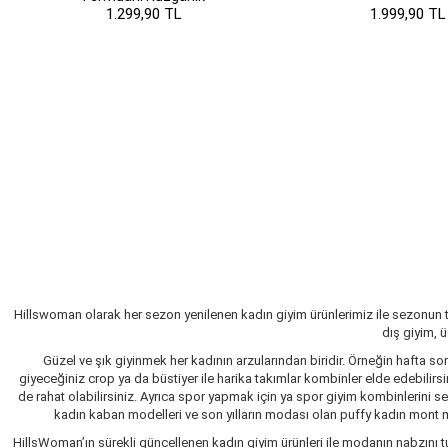
1.299,90 TL
1.999,90 TL
Hillswoman olarak her sezon yenilenen kadın giyim ürünlerimiz ile sezonun 
dış giyim, 
Güzel ve şık giyinmek her kadının arzularından biridir. Örneğin hafta so
giyeceğiniz crop ya da büstiyer ile harika takımlar kombinler elde edebilir
de rahat olabilirsiniz. Ayrıca spor yapmak için ya spor giyim kombinlerini 
kadın kaban modelleri ve son yılların modası olan puffy kadın mont mo
HillsWoman’ın sürekli güncellenen kadın giyim ürünleri ile modanın nabzını tu