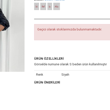
S
M
L
XL
Geçici olarak stoklarımızda bulunmamaktadır.
ÜRÜN ÖZELLIKLERI
Görselde numune olarak S beden ürün kullanılmıştır
Renk
Siyah
ÜRÜN ÖNERILERI