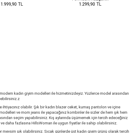
1.999,90 TL
1.299,90 TL
 modern kadın giyim modelleri ile hizmetinizdeyiz. Yüzlerce model arasından
bilirsiniz.z
ihtiyacınız olabilir. Şık bir kadın blazer ceket, kumaş pantolon ve içine
k modelleri ve mom jeans ile yapacağınız kombinler ile sizler de hem şık hem
rasından seçim yapabilirsiniz. Kış aylarında üşümemek için tercih edeceğiniz
 daha fazlasına HillsWoman ile uygun fiyatlar ile sahip olabilirsiniz.
r mevsim şık olabilirsiniz. Sıcak günlerde üst kadın giyim ürünü olarak tercih