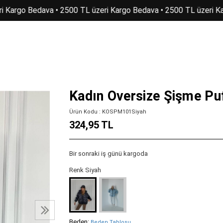
i Kargo Bedava • 2500 TL üzeri Kargo Bedava • 2500 TL üzeri Ka
Kadın Oversize Şişme Pu
Ürün Kodu : KOSPM101Siyah
324,95 TL
Bir sonraki iş günü kargoda
Renk Siyah
Beden:
Beden Tablosu