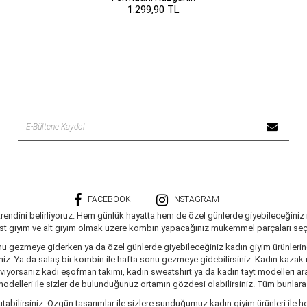
1.299,90 TL
FACEBOOK
INSTAGRAM
trendini belirliyoruz. Hem günlük hayatta hem de özel günlerde giyebileceğiniz
üst giyim ve alt giyim olmak üzere kombin yapacağınız mükemmel parçaları seçe
nu gezmeye giderken ya da özel günlerde giyebileceğiniz kadın giyim ürünlerine 
siniz. Ya da salaş bir kombin ile hafta sonu gezmeye gidebilirsiniz. Kadın kaza
seviyorsanız kadı eşofman takımı, kadın sweatshirt ya da kadın tayt modelleri a
delleri ile sizler de bulunduğunuz ortamın gözdesi olabilirsiniz. Tüm bunlara ve
tabilirsiniz. Özgün tasarımlar ile sizlere sunduğumuz kadın giyim ürünleri ile he