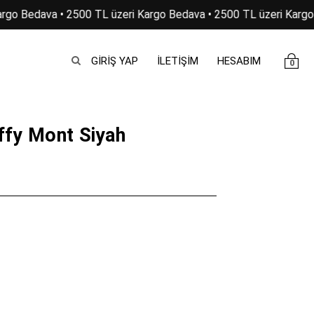
rgo Bedava • 2500 TL üzeri Kargo Bedava • 2500 TL üzeri Kargo 
GIRIŞ YAP
İLETİŞİM
HESABIM
0
ffy Mont Siyah