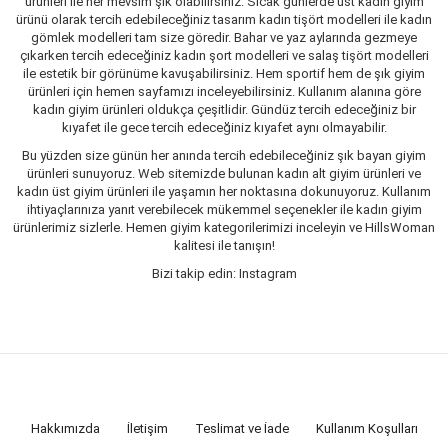
ürünleri ile her mevsim şık olabilirsiniz. Sıcak günlerde üst kadın giyim
ürünü olarak tercih edebileceğiniz tasarım kadın tişört modelleri ile kadın
gömlek modelleri tam size göredir. Bahar ve yaz aylarında gezmeye
çıkarken tercih edeceğiniz kadın şort modelleri ve salaş tişört modelleri
ile estetik bir görünüme kavuşabilirsiniz. Hem sportif hem de şık giyim
ürünleri için hemen sayfamızı inceleyebilirsiniz. Kullanım alanına göre
kadın giyim ürünleri oldukça çeşitlidir. Gündüz tercih edeceğiniz bir
kıyafet ile gece tercih edeceğiniz kıyafet aynı olmayabilir.
Bu yüzden size günün her anında tercih edebileceğiniz şık bayan giyim
ürünleri sunuyoruz. Web sitemizde bulunan kadın alt giyim ürünleri ve
kadın üst giyim ürünleri ile yaşamın her noktasına dokunuyoruz. Kullanım
ihtiyaçlarınıza yanıt verebilecek mükemmel seçenekler ile kadın giyim
ürünlerimiz sizlerle. Hemen giyim kategorilerimizi inceleyin ve HillsWoman
kalitesi ile tanışın!
Bizi takip edin: Instagram
Hakkımızda
İletişim
Teslimat ve İade
Kullanım Koşulları