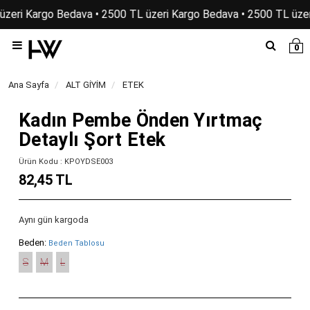
üzeri Kargo Bedava • 2500 TL üzeri Kargo Bedava • 2500 TL üzer
0
Ana Sayfa
ALT GİYİM
ETEK
Kadın Pembe Önden Yırtmaç
Detaylı Şort Etek
Ürün Kodu : KPOYDSE003
82,45 TL
Aynı gün kargoda
Beden:
Beden Tablosu
S
M
L