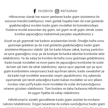
FACEBOOK
INSTAGRAM
Hillswoman olarak her sezon yenilenen kadın giyim ürünlerimiz ile
sezonun trendini belirliyoruz. Hem günlük hayatta hem de özel günlerde
giyebileceğiniz modern kadın giyim modelleri ile hizmetinizdeyiz.
Yüzlerce model arasından dış giyim, üst giyim ve alt giyim olmak üzere
kombin yapacağınız mükemmel parçaları seçebilirsiniz.z
Güzel ve şık giyinmek her kadının arzularından biridir. Örneğin hafta sonu
gezmeye giderken ya da özel günlerde giyebileceğiniz kadın giyim
ürünlerine ihtiyacınız olabilir. Şık bir kadın blazer ceket, kumaş pantolon
ve içine giyeceğiniz crop ya da büstiyer ile harika takımlar kombinler elde
edebilirsiniz. Ya da salaş bir kombin ile hafta sonu gezmeye gidebilirsiniz.
Kadın kazak modelleri ve mom jeans ile yapacağınız kombinler ile sizler
de hem şık hem de rahat olabilirsiniz. Ayrıca spor yapmak için ya spor
giyim kombinlerini seviyorsanız kadı eşofman takımı, kadın sweatshirt ya
da kadın tayt modelleri arasından seçim yapabilirsiniz. Kış aylarında
üşümemek için tercih edeceğiniz kadın kaban modelleri ve son yılların
modası olan puffy kadın mont modelleri ile sizler de bulunduğunuz
ortamın gözdesi olabilirsiniz. Tüm bunlara ve daha fazlasına HillsWoman
ile uygun fiyatlar ile sahip olabilirsiniz.
HillsWoman’ın sürekli güncellenen kadın giyim ürünleri ile modanın
nabzını tutabilirsiniz. Özgün tasarımlar ile sizlere sunduğumuz kadın giyim