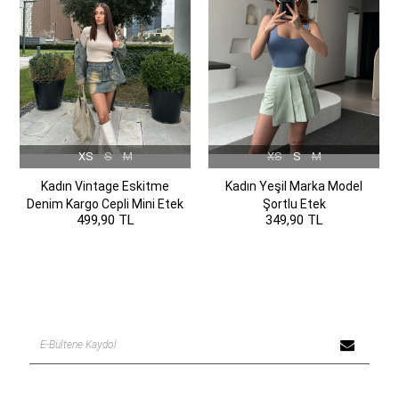
XS
S
M
XS
S
M
Kadın Vintage Eskitme
Kadın Yeşil Marka Model
Denim Kargo Cepli Mini Etek
Şortlu Etek
499,90 TL
349,90 TL