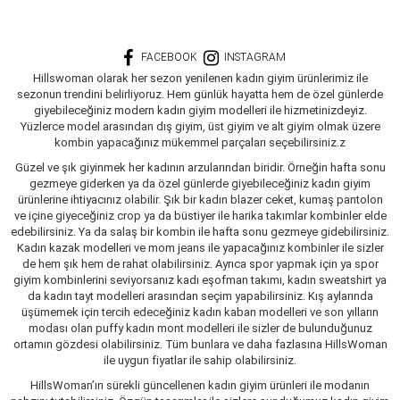
FACEBOOK
INSTAGRAM
Hillswoman olarak her sezon yenilenen kadın giyim ürünlerimiz ile
sezonun trendini belirliyoruz. Hem günlük hayatta hem de özel günlerde
giyebileceğiniz modern kadın giyim modelleri ile hizmetinizdeyiz.
Yüzlerce model arasından dış giyim, üst giyim ve alt giyim olmak üzere
kombin yapacağınız mükemmel parçaları seçebilirsiniz.z
Güzel ve şık giyinmek her kadının arzularından biridir. Örneğin hafta sonu
gezmeye giderken ya da özel günlerde giyebileceğiniz kadın giyim
ürünlerine ihtiyacınız olabilir. Şık bir kadın blazer ceket, kumaş pantolon
ve içine giyeceğiniz crop ya da büstiyer ile harika takımlar kombinler elde
edebilirsiniz. Ya da salaş bir kombin ile hafta sonu gezmeye gidebilirsiniz.
Kadın kazak modelleri ve mom jeans ile yapacağınız kombinler ile sizler
de hem şık hem de rahat olabilirsiniz. Ayrıca spor yapmak için ya spor
giyim kombinlerini seviyorsanız kadı eşofman takımı, kadın sweatshirt ya
da kadın tayt modelleri arasından seçim yapabilirsiniz. Kış aylarında
üşümemek için tercih edeceğiniz kadın kaban modelleri ve son yılların
modası olan puffy kadın mont modelleri ile sizler de bulunduğunuz
ortamın gözdesi olabilirsiniz. Tüm bunlara ve daha fazlasına HillsWoman
ile uygun fiyatlar ile sahip olabilirsiniz.
HillsWoman’ın sürekli güncellenen kadın giyim ürünleri ile modanın