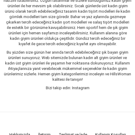
nabzını tutabilirsiniz. Özgün tasarımlar ile sizlere sunduğumuz kadın giyim
ürünleri ile her mevsim şık olabilirsiniz. Sıcak günlerde üst kadın giyim
ürünü olarak tercih edebileceğiniz tasarım kadın tişört modelleri ile kadın
gömlek modelleri tam size göredir. Bahar ve yaz aylarında gezmeye
çıkarken tercih edeceğiniz kadın şort modelleri ve salaş tişört modelleri
ile estetik bir görünüme kavuşabilirsiniz. Hem sportif hem de şık giyim
ürünleri için hemen sayfamızı inceleyebilirsiniz. Kullanım alanına göre
kadın giyim ürünleri oldukça çeşitlidir. Gündüz tercih edeceğiniz bir
kıyafet ile gece tercih edeceğiniz kıyafet aynı olmayabilir.
Bu yüzden size günün her anında tercih edebileceğiniz şık bayan giyim
ürünleri sunuyoruz. Web sitemizde bulunan kadın alt giyim ürünleri ve
kadın üst giyim ürünleri ile yaşamın her noktasına dokunuyoruz. Kullanım
ihtiyaçlarınıza yanıt verebilecek mükemmel seçenekler ile kadın giyim
ürünlerimiz sizlerle. Hemen giyim kategorilerimizi inceleyin ve HillsWoman
kalitesi ile tanışın!
Bizi takip edin: Instagram
Hakkımızda
İletişim
Teslimat ve İade
Kullanım Koşulları