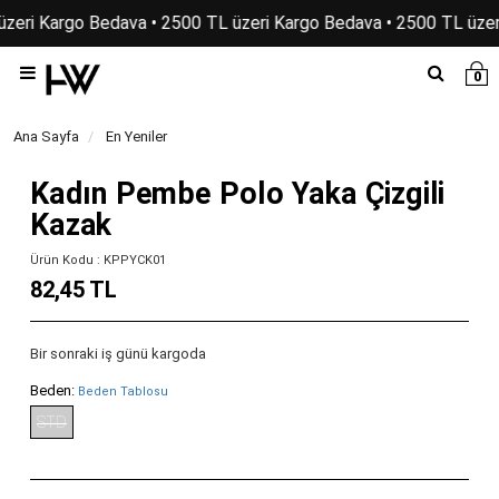
üzeri Kargo Bedava • 2500 TL üzeri Kargo Bedava • 2500 TL üzer
0
Ana Sayfa
En Yeniler
Kadın Pembe Polo Yaka Çizgili
Kazak
Ürün Kodu : KPPYCK01
82,45 TL
Bir sonraki iş günü kargoda
Beden:
Beden Tablosu
STD