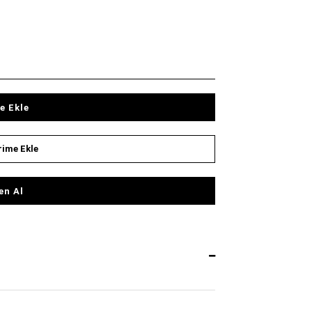
e Ekle
rime Ekle
n Al