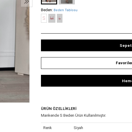
Beden:
Beden Tablosu
S
M
L
Sepet
Favorile
Heme
ÜRÜN ÖZELLIKLERI
Mankende S Beden Ürün Kullanılmıştır.
Renk
Siyah