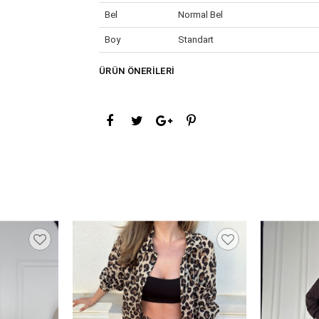
Bel
Normal Bel
Boy
Standart
Cinsiyet
Kadın / Kız
ÜRÜN ÖNERILERI
Desen
Düz
Kalıp
Normal
Kumaş Tipi
Dokuma
Yaş Grubu
Yetişkin