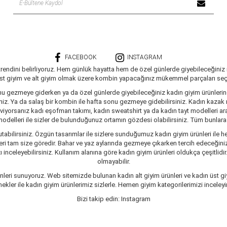
FACEBOOK
INSTAGRAM
trendini belirliyoruz. Hem günlük hayatta hem de özel günlerde giyebileceğiniz
üst giyim ve alt giyim olmak üzere kombin yapacağınız mükemmel parçaları seçe
nu gezmeye giderken ya da özel günlerde giyebileceğiniz kadın giyim ürünlerine 
siniz. Ya da salaş bir kombin ile hafta sonu gezmeye gidebilirsiniz. Kadın kaza
seviyorsanız kadı eşofman takımı, kadın sweatshirt ya da kadın tayt modelleri a
delleri ile sizler de bulunduğunuz ortamın gözdesi olabilirsiniz. Tüm bunlara ve
tabilirsiniz. Özgün tasarımlar ile sizlere sunduğumuz kadın giyim ürünleri ile he
ri tam size göredir. Bahar ve yaz aylarında gezmeye çıkarken tercih edeceğiniz 
inceleyebilirsiniz. Kullanım alanına göre kadın giyim ürünleri oldukça çeşitlidir
olmayabilir.
leri sunuyoruz. Web sitemizde bulunan kadın alt giyim ürünleri ve kadın üst giy
er ile kadın giyim ürünlerimiz sizlerle. Hemen giyim kategorilerimizi inceleyin
Bizi takip edin: Instagram