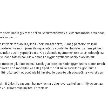
 modern kadın giyim modelleri ile hizmetinizdeyiz. Yüzlerce model arasından
bilirsiniz.z
ihtiyacınız olabilir. Şık bir kadın blazer ceket, kumaş pantolon ve içine
k modelleri ve mom jeans ile yapacağınız kombinler ile sizler de hem şık hem
rasından seçim yapabilirsiniz. Kış aylarında üşümemek için tercih edeceğiniz
 daha fazlasına HillsWoman ile uygun fiyatlar ile sahip olabilirsiniz.
r mevsim şık olabilirsiniz. Sıcak günlerde üst kadın giyim ürünü olarak tercih
kadın şort modelleri ve salaş tişört modelleri ile estetik bir görünüme
. Gündüz tercih edeceğiniz bir kıyafet ile gece tercih edeceğiniz kıyafet aynı
im ürünleri ile yaşamın her noktasına dokunuyoruz. Kullanım ihtiyaçlarınıza
 ve HillsWoman kalitesi ile tanışın!