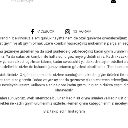
FACEBOOK
INSTAGRAM
trendini belirliyoruz. Hem günlük hayatta hem de özel günlerde giyebileceğiniz
üst giyim ve alt giyim olmak üzere kombin yapacağınız mükemmel parçaları seçe
nu gezmeye giderken ya da özel günlerde giyebileceğiniz kadın giyim ürünlerine 
siniz. Ya da salaş bir kombin ile hafta sonu gezmeye gidebilirsiniz. Kadın kaza
seviyorsanız kadı eşofman takımı, kadın sweatshirt ya da kadın tayt modelleri a
delleri ile sizler de bulunduğunuz ortamın gözdesi olabilirsiniz. Tüm bunlara ve
tabilirsiniz. Özgün tasarımlar ile sizlere sunduğumuz kadın giyim ürünleri ile he
ri tam size göredir. Bahar ve yaz aylarında gezmeye çıkarken tercih edeceğiniz 
inceleyebilirsiniz. Kullanım alanına göre kadın giyim ürünleri oldukça çeşitlidir
olmayabilir.
leri sunuyoruz. Web sitemizde bulunan kadın alt giyim ürünleri ve kadın üst giy
er ile kadın giyim ürünlerimiz sizlerle. Hemen giyim kategorilerimizi inceleyin
Bizi takip edin: Instagram