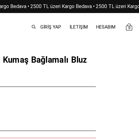
argo Bedava • 2500 TL üzeri Kargo Bedava • 2500 TL üzeri Kargo
GIRIŞ YAP
İLETİŞİM
HESABIM
0
ı Kumaş Bağlamalı Bluz