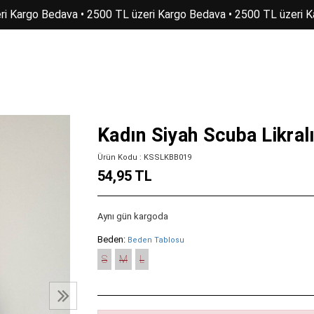
i Kargo Bedava • 2500 TL üzeri Kargo Bedava • 2500 TL üzeri K
Kadın Siyah Scuba Likral
Ürün Kodu : KSSLKBB019
54,95 TL
Aynı gün kargoda
Beden:
Beden Tablosu
S
M
L