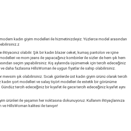
 modern kadın giyim modelleri ile hizmetinizdeyiz. Yüzlerce model arasından
bilirsiniz.z
ihtiyacınız olabilir. Şık bir kadın blazer ceket, kumaş pantolon ve içine
k modelleri ve mom jeans ile yapacağınız kombinler ile sizler de hem şık hem
rasından seçim yapabilirsiniz. Kış aylarında üşümemek için tercih edeceğiniz
 daha fazlasına HillsWoman ile uygun fiyatlar ile sahip olabilirsiniz.
r mevsim şık olabilirsiniz. Sıcak günlerde üst kadın giyim ürünü olarak tercih
kadın şort modelleri ve salaş tişört modelleri ile estetik bir görünüme
. Gündüz tercih edeceğiniz bir kıyafet ile gece tercih edeceğiniz kıyafet aynı
im ürünleri ile yaşamın her noktasına dokunuyoruz. Kullanım ihtiyaçlarınıza
 ve HillsWoman kalitesi ile tanışın!