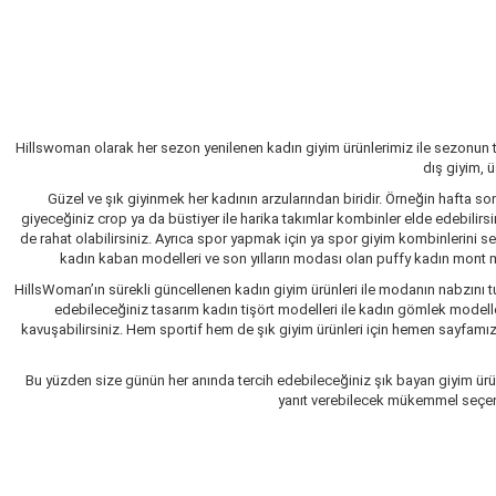
Hillswoman olarak her sezon yenilenen kadın giyim ürünlerimiz ile sezonun 
dış giyim, 
Güzel ve şık giyinmek her kadının arzularından biridir. Örneğin hafta so
giyeceğiniz crop ya da büstiyer ile harika takımlar kombinler elde edebilir
de rahat olabilirsiniz. Ayrıca spor yapmak için ya spor giyim kombinlerini 
kadın kaban modelleri ve son yılların modası olan puffy kadın mont mo
HillsWoman’ın sürekli güncellenen kadın giyim ürünleri ile modanın nabzını tu
edebileceğiniz tasarım kadın tişört modelleri ile kadın gömlek modelle
kavuşabilirsiniz. Hem sportif hem de şık giyim ürünleri için hemen sayfamızı 
Bu yüzden size günün her anında tercih edebileceğiniz şık bayan giyim ürün
yanıt verebilecek mükemmel seçenekl