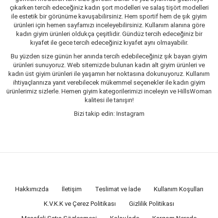
çıkarken tercih edeceğiniz kadın şort modelleri ve salaş tişört modelleri
ile estetik bir görünüme kavuşabilirsiniz. Hem sportif hem de şık giyim
ürünleri için hemen sayfamızı inceleyebilirsiniz. Kullanım alanına göre
kadın giyim ürünleri oldukça çeşitlidir. Gündüz tercih edeceğiniz bir
kıyafet ile gece tercih edeceğiniz kıyafet aynı olmayabilir.
Bu yüzden size günün her anında tercih edebileceğiniz şık bayan giyim
ürünleri sunuyoruz. Web sitemizde bulunan kadın alt giyim ürünleri ve
kadın üst giyim ürünleri ile yaşamın her noktasına dokunuyoruz. Kullanım
ihtiyaçlarınıza yanıt verebilecek mükemmel seçenekler ile kadın giyim
ürünlerimiz sizlerle. Hemen giyim kategorilerimizi inceleyin ve HillsWoman
kalitesi ile tanışın!
Bizi takip edin: Instagram
Hakkımızda
İletişim
Teslimat ve İade
Kullanım Koşulları
K.V.K.K ve Çerez Politikası
Gizlilik Politikası