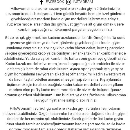
FACEBOOK
INSTAGRAM
Hillswoman olarak her sezon yenilenen kadın giyim ürünlerimiz ile
sezonun trendini belirliyoruz. Hem günlük hayatta hem de özel günlerde
giyebileceğiniz modern kadın giyim modelleri ile hizmetinizdeyiz.
Yüzlerce model arasından dış giyim, üst giyim ve alt giyim olmak üzere
kombin yapacağınız mükemmel parçaları seçebilirsiniz.z
Güzel ve şık giyinmek her kadının arzularından biridir. Örneğin hafta sonu
gezmeye giderken ya da özel günlerde giyebileceğiniz kadın giyim
ürünlerine ihtiyacınız olabilir. Şık bir kadın blazer ceket, kumaş pantolon
ve içine giyeceğiniz crop ya da büstiyer ile harika takımlar kombinler elde
edebilirsiniz. Ya da salaş bir kombin ile hafta sonu gezmeye gidebilirsiniz.
Kadın kazak modelleri ve mom jeans ile yapacağınız kombinler ile sizler
de hem şık hem de rahat olabilirsiniz. Ayrıca spor yapmak için ya spor
giyim kombinlerini seviyorsanız kadı eşofman takımı, kadın sweatshirt ya
da kadın tayt modelleri arasından seçim yapabilirsiniz. Kış aylarında
üşümemek için tercih edeceğiniz kadın kaban modelleri ve son yılların
modası olan puffy kadın mont modelleri ile sizler de bulunduğunuz
ortamın gözdesi olabilirsiniz. Tüm bunlara ve daha fazlasına HillsWoman
ile uygun fiyatlar ile sahip olabilirsiniz.
HillsWoman’ın sürekli güncellenen kadın giyim ürünleri ile modanın
nabzını tutabilirsiniz. Özgün tasarımlar ile sizlere sunduğumuz kadın giyim
ürünleri ile her mevsim şık olabilirsiniz. Sıcak günlerde üst kadın giyim
ürünü olarak tercih edebileceğiniz tasarım kadın tişört modelleri ile kadın
gömlek modelleri tam size göredir. Bahar ve yaz aylarında gezmeye