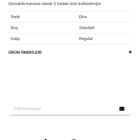
Görselde numune olarak S beden ürün kullanılmıştır.
Renk
Ekru
Boy
Standart
Kalıp
Regular
Kumaş Tipi
Dokuma
ÜRÜN ÖNERILERI
Yaş Grubu
Yetişkin