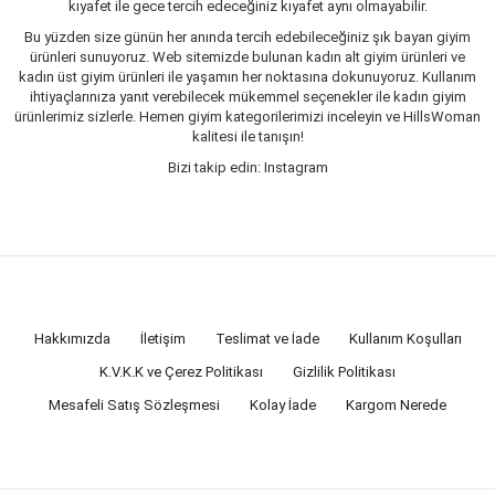
kıyafet ile gece tercih edeceğiniz kıyafet aynı olmayabilir.
Bu yüzden size günün her anında tercih edebileceğiniz şık bayan giyim
ürünleri sunuyoruz. Web sitemizde bulunan kadın alt giyim ürünleri ve
kadın üst giyim ürünleri ile yaşamın her noktasına dokunuyoruz. Kullanım
ihtiyaçlarınıza yanıt verebilecek mükemmel seçenekler ile kadın giyim
ürünlerimiz sizlerle. Hemen giyim kategorilerimizi inceleyin ve HillsWoman
kalitesi ile tanışın!
Bizi takip edin: Instagram
Hakkımızda
İletişim
Teslimat ve İade
Kullanım Koşulları
K.V.K.K ve Çerez Politikası
Gizlilik Politikası
Mesafeli Satış Sözleşmesi
Kolay İade
Kargom Nerede