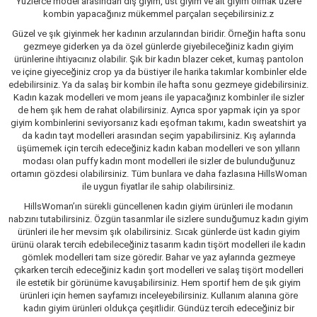
Yüzlerce model arasından dış giyim, üst giyim ve alt giyim olmak üzere
kombin yapacağınız mükemmel parçaları seçebilirsiniz.z
Güzel ve şık giyinmek her kadının arzularından biridir. Örneğin hafta sonu
gezmeye giderken ya da özel günlerde giyebileceğiniz kadın giyim
ürünlerine ihtiyacınız olabilir. Şık bir kadın blazer ceket, kumaş pantolon
ve içine giyeceğiniz crop ya da büstiyer ile harika takımlar kombinler elde
edebilirsiniz. Ya da salaş bir kombin ile hafta sonu gezmeye gidebilirsiniz.
Kadın kazak modelleri ve mom jeans ile yapacağınız kombinler ile sizler
de hem şık hem de rahat olabilirsiniz. Ayrıca spor yapmak için ya spor
giyim kombinlerini seviyorsanız kadı eşofman takımı, kadın sweatshirt ya
da kadın tayt modelleri arasından seçim yapabilirsiniz. Kış aylarında
üşümemek için tercih edeceğiniz kadın kaban modelleri ve son yılların
modası olan puffy kadın mont modelleri ile sizler de bulunduğunuz
ortamın gözdesi olabilirsiniz. Tüm bunlara ve daha fazlasına HillsWoman
ile uygun fiyatlar ile sahip olabilirsiniz.
HillsWoman’ın sürekli güncellenen kadın giyim ürünleri ile modanın
nabzını tutabilirsiniz. Özgün tasarımlar ile sizlere sunduğumuz kadın giyim
ürünleri ile her mevsim şık olabilirsiniz. Sıcak günlerde üst kadın giyim
ürünü olarak tercih edebileceğiniz tasarım kadın tişört modelleri ile kadın
gömlek modelleri tam size göredir. Bahar ve yaz aylarında gezmeye
çıkarken tercih edeceğiniz kadın şort modelleri ve salaş tişört modelleri
ile estetik bir görünüme kavuşabilirsiniz. Hem sportif hem de şık giyim
ürünleri için hemen sayfamızı inceleyebilirsiniz. Kullanım alanına göre
kadın giyim ürünleri oldukça çeşitlidir. Gündüz tercih edeceğiniz bir