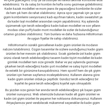
ve içine giyeceğiniz crop ya da büstiyer ile harika takımlar kombinler elde
edebilirsiniz. Ya da salaş bir kombin ile hafta sonu gezmeye gidebilirsiniz.
Kadın kazak modelleri ve mom jeans ile yapacağınız kombinler ile sizler
de hem şık hem de rahat olabilirsiniz. Ayrıca spor yapmak için ya spor
giyim kombinlerini seviyorsanız kadı eşofman takımı, kadın sweatshirt ya
da kadın tayt modelleri arasından seçim yapabilirsiniz. Kış aylarında
üşümemek için tercih edeceğiniz kadın kaban modelleri ve son yılların
modası olan puffy kadın mont modelleri ile sizler de bulunduğunuz
ortamın gözdesi olabilirsiniz. Tüm bunlara ve daha fazlasına HillsWoman
ile uygun fiyatlar ile sahip olabilirsiniz.
HillsWoman’ın sürekli güncellenen kadın giyim ürünleri ile modanın
nabzını tutabilirsiniz. Özgün tasarımlar ile sizlere sunduğumuz kadın giyim
ürünleri ile her mevsim şık olabilirsiniz. Sıcak günlerde üst kadın giyim
ürünü olarak tercih edebileceğiniz tasarım kadın tişört modelleri ile kadın
gömlek modelleri tam size göredir. Bahar ve yaz aylarında gezmeye
çıkarken tercih edeceğiniz kadın şort modelleri ve salaş tişört modelleri
ile estetik bir görünüme kavuşabilirsiniz. Hem sportif hem de şık giyim
ürünleri için hemen sayfamızı inceleyebilirsiniz. Kullanım alanına göre
kadın giyim ürünleri oldukça çeşitlidir. Gündüz tercih edeceğiniz bir
kıyafet ile gece tercih edeceğiniz kıyafet aynı olmayabilir.
Bu yüzden size günün her anında tercih edebileceğiniz şık bayan giyim
ürünleri sunuyoruz. Web sitemizde bulunan kadın alt giyim ürünleri ve
kadın üst giyim ürünleri ile yaşamın her noktasına dokunuyoruz. Kullanım
ihtiyaçlarınıza yanıt verebilecek mükemmel seçenekler ile kadın giyim