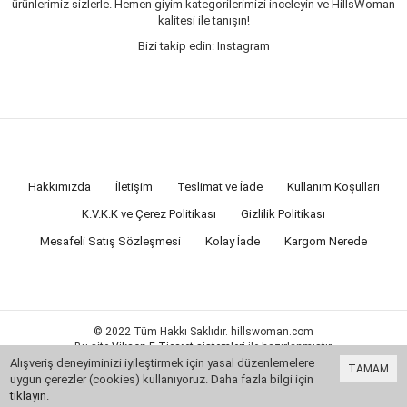
ürünlerimiz sizlerle. Hemen giyim kategorilerimizi inceleyin ve HillsWoman
kalitesi ile tanışın!
Bizi takip edin: Instagram
Hakkımızda
İletişim
Teslimat ve İade
Kullanım Koşulları
K.V.K.K ve Çerez Politikası
Gizlilik Politikası
Mesafeli Satış Sözleşmesi
Kolay İade
Kargom Nerede
© 2022 Tüm Hakkı Saklıdır. hillswoman.com
Bu site
Vikaon E-Ticaret sistemleri
ile hazırlanmıştır.
Alışveriş deneyiminizi iyileştirmek için yasal düzenlemelere
TAMAM
uygun çerezler (cookies) kullanıyoruz. Daha fazla bilgi için
tıklayın
.
0
Hatırlatma Talebi Ekle