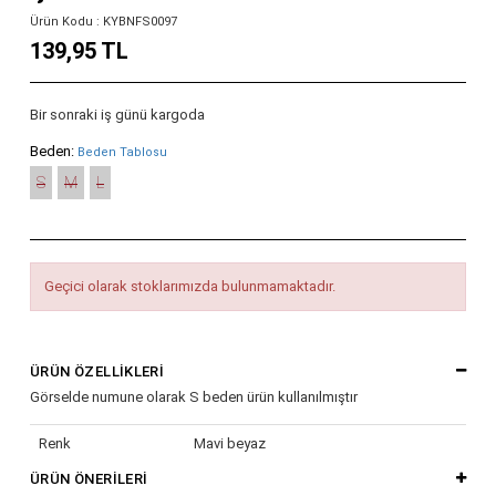
Ürün Kodu : KYBNFS0097
139,95 TL
Bir sonraki iş günü kargoda
Beden:
Beden Tablosu
S
M
L
Geçici olarak stoklarımızda bulunmamaktadır.
ÜRÜN ÖZELLIKLERI
Görselde numune olarak S beden ürün kullanılmıştır
Renk
Mavi beyaz
ÜRÜN ÖNERILERI