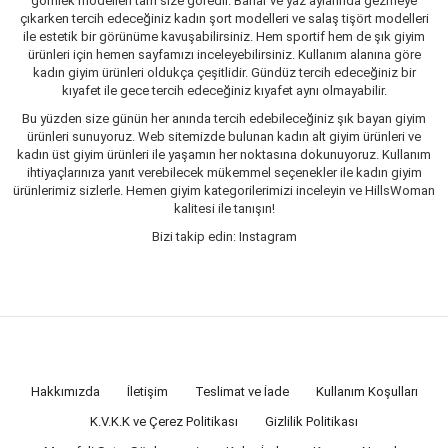
gömlek modelleri tam size göredir. Bahar ve yaz aylarında gezmeye
çıkarken tercih edeceğiniz kadın şort modelleri ve salaş tişört modelleri
ile estetik bir görünüme kavuşabilirsiniz. Hem sportif hem de şık giyim
ürünleri için hemen sayfamızı inceleyebilirsiniz. Kullanım alanına göre
kadın giyim ürünleri oldukça çeşitlidir. Gündüz tercih edeceğiniz bir
kıyafet ile gece tercih edeceğiniz kıyafet aynı olmayabilir.
Bu yüzden size günün her anında tercih edebileceğiniz şık bayan giyim
ürünleri sunuyoruz. Web sitemizde bulunan kadın alt giyim ürünleri ve
kadın üst giyim ürünleri ile yaşamın her noktasına dokunuyoruz. Kullanım
ihtiyaçlarınıza yanıt verebilecek mükemmel seçenekler ile kadın giyim
ürünlerimiz sizlerle. Hemen giyim kategorilerimizi inceleyin ve HillsWoman
kalitesi ile tanışın!
Bizi takip edin: Instagram
Hakkımızda
İletişim
Teslimat ve İade
Kullanım Koşulları
K.V.K.K ve Çerez Politikası
Gizlilik Politikası