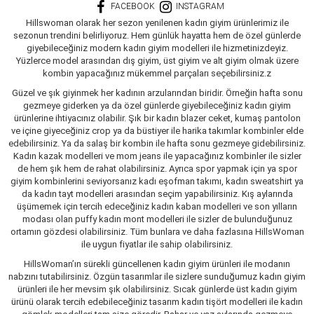
FACEBOOK
INSTAGRAM
Hillswoman olarak her sezon yenilenen kadın giyim ürünlerimiz ile
sezonun trendini belirliyoruz. Hem günlük hayatta hem de özel günlerde
giyebileceğiniz modern kadın giyim modelleri ile hizmetinizdeyiz.
Yüzlerce model arasından dış giyim, üst giyim ve alt giyim olmak üzere
kombin yapacağınız mükemmel parçaları seçebilirsiniz.z
Güzel ve şık giyinmek her kadının arzularından biridir. Örneğin hafta sonu
gezmeye giderken ya da özel günlerde giyebileceğiniz kadın giyim
ürünlerine ihtiyacınız olabilir. Şık bir kadın blazer ceket, kumaş pantolon
ve içine giyeceğiniz crop ya da büstiyer ile harika takımlar kombinler elde
edebilirsiniz. Ya da salaş bir kombin ile hafta sonu gezmeye gidebilirsiniz.
Kadın kazak modelleri ve mom jeans ile yapacağınız kombinler ile sizler
de hem şık hem de rahat olabilirsiniz. Ayrıca spor yapmak için ya spor
giyim kombinlerini seviyorsanız kadı eşofman takımı, kadın sweatshirt ya
da kadın tayt modelleri arasından seçim yapabilirsiniz. Kış aylarında
üşümemek için tercih edeceğiniz kadın kaban modelleri ve son yılların
modası olan puffy kadın mont modelleri ile sizler de bulunduğunuz
ortamın gözdesi olabilirsiniz. Tüm bunlara ve daha fazlasına HillsWoman
ile uygun fiyatlar ile sahip olabilirsiniz.
HillsWoman’ın sürekli güncellenen kadın giyim ürünleri ile modanın
nabzını tutabilirsiniz. Özgün tasarımlar ile sizlere sunduğumuz kadın giyim
ürünleri ile her mevsim şık olabilirsiniz. Sıcak günlerde üst kadın giyim
ürünü olarak tercih edebileceğiniz tasarım kadın tişört modelleri ile kadın