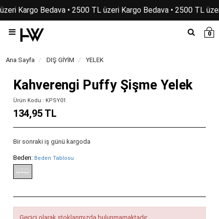
üzeri Kargo Bedava • 2500 TL üzeri Kargo Bedava • 2500 TL üzer
0
Ana Sayfa
DIŞ GİYİM
YELEK
Kahverengi Puffy Şişme Yelek
Ürün Kodu : KPSY01
134,95 TL
Bir sonraki iş günü kargoda
Beden:
Beden Tablosu
STD
Geçici olarak stoklarımızda bulunmamaktadır.