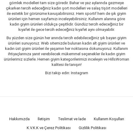
gömlek modelleri tam size göredir. Bahar ve yaz aylarında gezmeye
çıkarken tercih edeceğiniz kadın şort modelleri ve salaş tişört modelleri
ile estetik bir görünüme kavuşabilirsiniz. Hem sportif hem de şık giyim
ürünleri için hemen sayfamızı inceleyebilirsiniz. Kullanım alanına göre
kadın giyim ürünleri oldukça çeşitlidir. Gündüz tercih edeceğiniz bir
kıyafet ile gece tercih edeceğiniz kıyafet aynı olmayabilir.
Bu yüzden size günün her anında tercih edebileceğiniz şık bayan giyim
ürünleri sunuyoruz. Web sitemizde bulunan kadın alt giyim ürünleri ve
kadın üst giyim ürünleri ile yaşamın her noktasına dokunuyoruz. Kullanım
ihtiyaçlarınıza yanıt verebilecek mükemmel seçenekler ile kadın giyim
ürünlerimiz sizlerle. Hemen giyim kategorilerimizi inceleyin ve HillsWoman
kalitesi ile tanışın!
Bizi takip edin: Instagram
Hakkımızda
İletişim
Teslimat ve İade
Kullanım Koşulları
K.V.K.K ve Çerez Politikası
Gizlilik Politikası