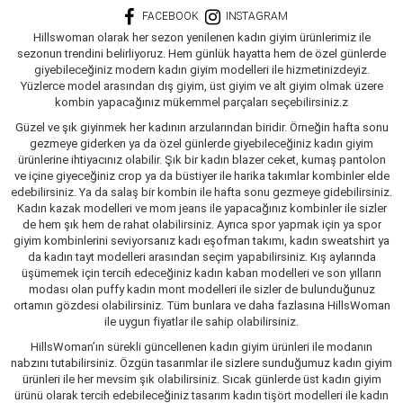
FACEBOOK
INSTAGRAM
Hillswoman olarak her sezon yenilenen kadın giyim ürünlerimiz ile
sezonun trendini belirliyoruz. Hem günlük hayatta hem de özel günlerde
giyebileceğiniz modern kadın giyim modelleri ile hizmetinizdeyiz.
Yüzlerce model arasından dış giyim, üst giyim ve alt giyim olmak üzere
kombin yapacağınız mükemmel parçaları seçebilirsiniz.z
Güzel ve şık giyinmek her kadının arzularından biridir. Örneğin hafta sonu
gezmeye giderken ya da özel günlerde giyebileceğiniz kadın giyim
ürünlerine ihtiyacınız olabilir. Şık bir kadın blazer ceket, kumaş pantolon
ve içine giyeceğiniz crop ya da büstiyer ile harika takımlar kombinler elde
edebilirsiniz. Ya da salaş bir kombin ile hafta sonu gezmeye gidebilirsiniz.
Kadın kazak modelleri ve mom jeans ile yapacağınız kombinler ile sizler
de hem şık hem de rahat olabilirsiniz. Ayrıca spor yapmak için ya spor
giyim kombinlerini seviyorsanız kadı eşofman takımı, kadın sweatshirt ya
da kadın tayt modelleri arasından seçim yapabilirsiniz. Kış aylarında
üşümemek için tercih edeceğiniz kadın kaban modelleri ve son yılların
modası olan puffy kadın mont modelleri ile sizler de bulunduğunuz
ortamın gözdesi olabilirsiniz. Tüm bunlara ve daha fazlasına HillsWoman
ile uygun fiyatlar ile sahip olabilirsiniz.
HillsWoman’ın sürekli güncellenen kadın giyim ürünleri ile modanın
nabzını tutabilirsiniz. Özgün tasarımlar ile sizlere sunduğumuz kadın giyim
ürünleri ile her mevsim şık olabilirsiniz. Sıcak günlerde üst kadın giyim
ürünü olarak tercih edebileceğiniz tasarım kadın tişört modelleri ile kadın