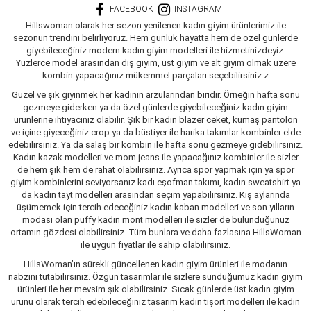
FACEBOOK
INSTAGRAM
Hillswoman olarak her sezon yenilenen kadın giyim ürünlerimiz ile
sezonun trendini belirliyoruz. Hem günlük hayatta hem de özel günlerde
giyebileceğiniz modern kadın giyim modelleri ile hizmetinizdeyiz.
Yüzlerce model arasından dış giyim, üst giyim ve alt giyim olmak üzere
kombin yapacağınız mükemmel parçaları seçebilirsiniz.z
Güzel ve şık giyinmek her kadının arzularından biridir. Örneğin hafta sonu
gezmeye giderken ya da özel günlerde giyebileceğiniz kadın giyim
ürünlerine ihtiyacınız olabilir. Şık bir kadın blazer ceket, kumaş pantolon
ve içine giyeceğiniz crop ya da büstiyer ile harika takımlar kombinler elde
edebilirsiniz. Ya da salaş bir kombin ile hafta sonu gezmeye gidebilirsiniz.
Kadın kazak modelleri ve mom jeans ile yapacağınız kombinler ile sizler
de hem şık hem de rahat olabilirsiniz. Ayrıca spor yapmak için ya spor
giyim kombinlerini seviyorsanız kadı eşofman takımı, kadın sweatshirt ya
da kadın tayt modelleri arasından seçim yapabilirsiniz. Kış aylarında
üşümemek için tercih edeceğiniz kadın kaban modelleri ve son yılların
modası olan puffy kadın mont modelleri ile sizler de bulunduğunuz
ortamın gözdesi olabilirsiniz. Tüm bunlara ve daha fazlasına HillsWoman
ile uygun fiyatlar ile sahip olabilirsiniz.
HillsWoman’ın sürekli güncellenen kadın giyim ürünleri ile modanın
nabzını tutabilirsiniz. Özgün tasarımlar ile sizlere sunduğumuz kadın giyim
ürünleri ile her mevsim şık olabilirsiniz. Sıcak günlerde üst kadın giyim
ürünü olarak tercih edebileceğiniz tasarım kadın tişört modelleri ile kadın