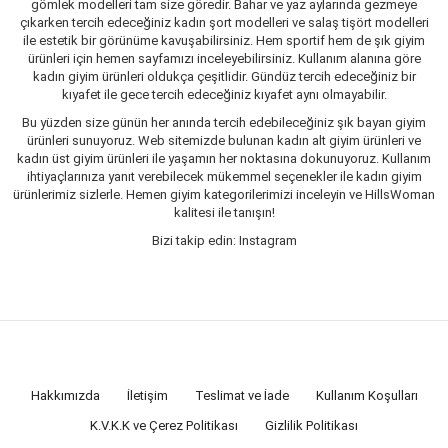
gömlek modelleri tam size göredir. Bahar ve yaz aylarında gezmeye
çıkarken tercih edeceğiniz kadın şort modelleri ve salaş tişört modelleri
ile estetik bir görünüme kavuşabilirsiniz. Hem sportif hem de şık giyim
ürünleri için hemen sayfamızı inceleyebilirsiniz. Kullanım alanına göre
kadın giyim ürünleri oldukça çeşitlidir. Gündüz tercih edeceğiniz bir
kıyafet ile gece tercih edeceğiniz kıyafet aynı olmayabilir.
Bu yüzden size günün her anında tercih edebileceğiniz şık bayan giyim
ürünleri sunuyoruz. Web sitemizde bulunan kadın alt giyim ürünleri ve
kadın üst giyim ürünleri ile yaşamın her noktasına dokunuyoruz. Kullanım
ihtiyaçlarınıza yanıt verebilecek mükemmel seçenekler ile kadın giyim
ürünlerimiz sizlerle. Hemen giyim kategorilerimizi inceleyin ve HillsWoman
kalitesi ile tanışın!
Bizi takip edin: Instagram
Hakkımızda
İletişim
Teslimat ve İade
Kullanım Koşulları
K.V.K.K ve Çerez Politikası
Gizlilik Politikası