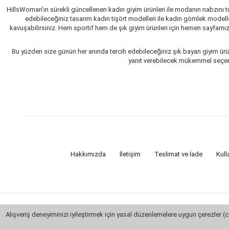
HillsWoman’ın sürekli güncellenen kadın giyim ürünleri ile modanın nabzını tu
edebileceğiniz tasarım kadın tişört modelleri ile kadın gömlek modelle
kavuşabilirsiniz. Hem sportif hem de şık giyim ürünleri için hemen sayfamızı 
Bu yüzden size günün her anında tercih edebileceğiniz şık bayan giyim ürün
yanıt verebilecek mükemmel seçenekl
Hakkımızda
İletişim
Teslimat ve İade
Kull
Alışveriş deneyiminizi iyileştirmek için yasal düzenlemelere uygun çerezler (c