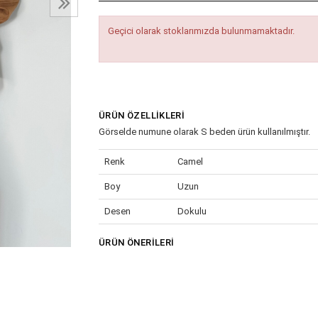
Geçici olarak stoklarımızda bulunmamaktadır.
ÜRÜN ÖZELLIKLERI
Görselde numune olarak S beden ürün kullanılmıştır.
Renk
Camel
Boy
Uzun
Desen
Dokulu
Kalıp
Regular
ÜRÜN ÖNERILERI
Kumaş Tipi
Dokuma
Yaş Grubu
Yetişkin