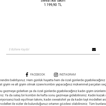
Sweat ikili takım
1.199,90 TL
FACEBOOK
INSTAGRAM
trendini belirliyoruz. Hem günlük hayatta hem de özel günlerde giyebileceğiniz
üst giyim ve alt giyim olmak üzere kombin yapacağınız mükemmel parçaları seçe
nu gezmeye giderken ya da özel günlerde giyebileceğiniz kadın giyim ürünlerine 
siniz. Ya da salaş bir kombin ile hafta sonu gezmeye gidebilirsiniz. Kadın kaza
seviyorsanız kadı eşofman takımı, kadın sweatshirt ya da kadın tayt modelleri a
delleri ile sizler de bulunduğunuz ortamın gözdesi olabilirsiniz. Tüm bunlara ve