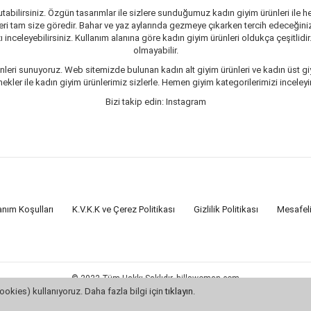
tabilirsiniz. Özgün tasarımlar ile sizlere sunduğumuz kadın giyim ürünleri ile he
ri tam size göredir. Bahar ve yaz aylarında gezmeye çıkarken tercih edeceğiniz 
inceleyebilirsiniz. Kullanım alanına göre kadın giyim ürünleri oldukça çeşitlidir
olmayabilir.
leri sunuyoruz. Web sitemizde bulunan kadın alt giyim ürünleri ve kadın üst giy
er ile kadın giyim ürünlerimiz sizlerle. Hemen giyim kategorilerimizi inceleyin
Bizi takip edin: Instagram
anım Koşulları
K.V.K.K ve Çerez Politikası
Gizlilik Politikası
Mesafel
© 2022 Tüm Hakkı Saklıdır. hillswoman.com
Bu site
Vikaon E-Ticaret sistemleri
ile hazırlanmıştır.
ookies) kullanıyoruz. Daha fazla bilgi için
tıklayın
.