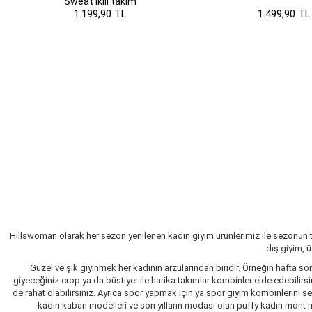
Sweat ikili takım
1.199,90 TL
1.499,90 TL
Hillswoman olarak her sezon yenilenen kadın giyim ürünlerimiz ile sezonun 
dış giyim, 
Güzel ve şık giyinmek her kadının arzularından biridir. Örneğin hafta so
giyeceğiniz crop ya da büstiyer ile harika takımlar kombinler elde edebilir
de rahat olabilirsiniz. Ayrıca spor yapmak için ya spor giyim kombinlerini 
kadın kaban modelleri ve son yılların modası olan puffy kadın mont mo