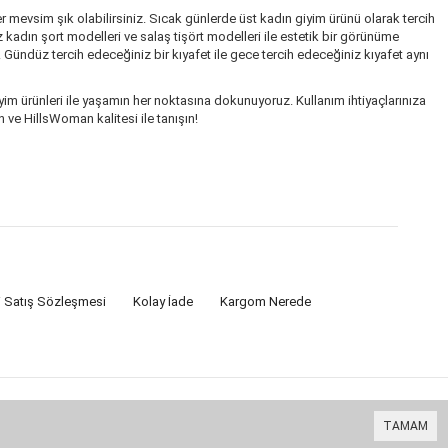
r mevsim şık olabilirsiniz. Sıcak günlerde üst kadın giyim ürünü olarak tercih
kadın şort modelleri ve salaş tişört modelleri ile estetik bir görünüme
. Gündüz tercih edeceğiniz bir kıyafet ile gece tercih edeceğiniz kıyafet aynı
im ürünleri ile yaşamın her noktasına dokunuyoruz. Kullanım ihtiyaçlarınıza
 ve HillsWoman kalitesi ile tanışın!
i Satış Sözleşmesi
Kolay İade
Kargom Nerede
TAMAM