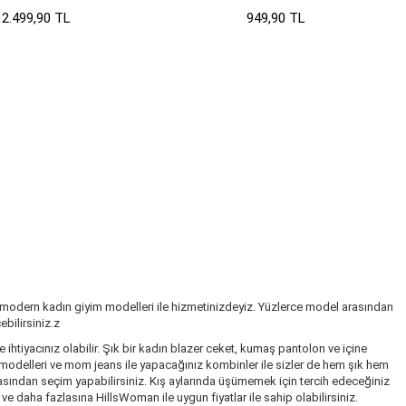
2.499,90 TL
949,90 TL
 modern kadın giyim modelleri ile hizmetinizdeyiz. Yüzlerce model arasından
bilirsiniz.z
ihtiyacınız olabilir. Şık bir kadın blazer ceket, kumaş pantolon ve içine
k modelleri ve mom jeans ile yapacağınız kombinler ile sizler de hem şık hem
rasından seçim yapabilirsiniz. Kış aylarında üşümemek için tercih edeceğiniz
 daha fazlasına HillsWoman ile uygun fiyatlar ile sahip olabilirsiniz.