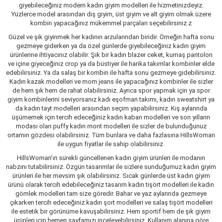
giyebileceğiniz modern kadın giyim modelleri ile hizmetinizdeyiz.
Yüzlerce model arasından dış giyim, üst giyim ve alt giyim olmak üzere
kombin yapacağınız mükemmel parçaları seçebilirsiniz.z
Güzel ve şık giyinmek her kadının arzularından biridir. Örneğin hafta sonu
gezmeye giderken ya da özel günlerde giyebileceğiniz kadın giyim
ürünlerine ihtiyacınız olabilir. Şık bir kadın blazer ceket, kumaş pantolon
ve içine giyeceğiniz crop ya da büstiyer ile harika takımlar kombinler elde
edebilirsiniz. Ya da salaş bir kombin ile hafta sonu gezmeye gidebilirsiniz.
Kadın kazak modelleri ve mom jeans ile yapacağınız kombinler ile sizler
de hem şık hem de rahat olabilirsiniz. Ayrıca spor yapmak için ya spor
giyim kombinlerini seviyorsanız kadı eşofman takımı, kadın sweatshirt ya
da kadın tayt modelleri arasından seçim yapabilirsiniz. Kış aylarında
üşümemek için tercih edeceğiniz kadın kaban modelleri ve son yılların
modası olan puffy kadın mont modelleri ile sizler de bulunduğunuz
ortamın gözdesi olabilirsiniz. Tüm bunlara ve daha fazlasına HillsWoman
ile uygun fiyatlar ile sahip olabilirsiniz.
HillsWoman’ın sürekli güncellenen kadın giyim ürünleri ile modanın
nabzını tutabilirsiniz. Özgün tasarımlar ile sizlere sunduğumuz kadın giyim
ürünleri ile her mevsim şık olabilirsiniz. Sıcak günlerde üst kadın giyim
ürünü olarak tercih edebileceğiniz tasarım kadın tişört modelleri ile kadın
gömlek modelleri tam size göredir. Bahar ve yaz aylarında gezmeye
çıkarken tercih edeceğiniz kadın şort modelleri ve salaş tişört modelleri
ile estetik bir görünüme kavuşabilirsiniz. Hem sportif hem de şık giyim
ürünleri için hemen sayfamızı inceleyebilirsiniz. Kullanım alanına göre