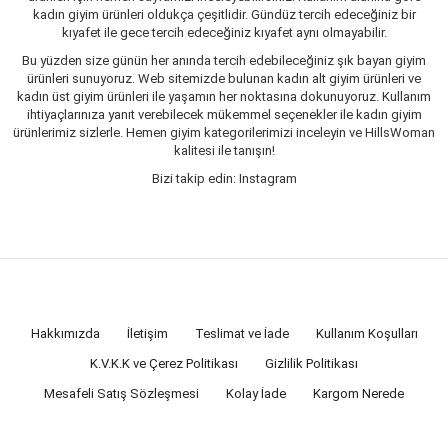
kadın giyim ürünleri oldukça çeşitlidir. Gündüz tercih edeceğiniz bir
kıyafet ile gece tercih edeceğiniz kıyafet aynı olmayabilir.
Bu yüzden size günün her anında tercih edebileceğiniz şık bayan giyim
ürünleri sunuyoruz. Web sitemizde bulunan kadın alt giyim ürünleri ve
kadın üst giyim ürünleri ile yaşamın her noktasına dokunuyoruz. Kullanım
ihtiyaçlarınıza yanıt verebilecek mükemmel seçenekler ile kadın giyim
ürünlerimiz sizlerle. Hemen giyim kategorilerimizi inceleyin ve HillsWoman
kalitesi ile tanışın!
Bizi takip edin: Instagram
Hakkımızda
İletişim
Teslimat ve İade
Kullanım Koşulları
K.V.K.K ve Çerez Politikası
Gizlilik Politikası
Mesafeli Satış Sözleşmesi
Kolay İade
Kargom Nerede