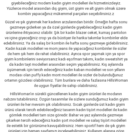
giyebileceğiniz modern kadın giyim modelleri ile hizmetinizdeyiz.
Yüzlerce model arasından dış giyim, üst giyim ve alt giyim olmak üzere
kombin yapacağınız mükemmel parçaları seçebilirsiniz.z
Güzel ve şık giyinmek her kadının arzularından biridir. Örneğin hafta sonu
gezmeye giderken ya da özel günlerde giyebileceğiniz kadın giyim
ürünlerine ihtiyacınız olabilir. Şık bir kadın blazer ceket, kumaş pantolon
ve içine giyeceğiniz crop ya da büstiyer ile harika takımlar kombinler elde
edebilirsiniz. Ya da salaş bir kombin ile hafta sonu gezmeye gidebilirsiniz.
Kadın kazak modelleri ve mom jeans ile yapacağınız kombinler ile sizler
de hem şık hem de rahat olabilirsiniz. Ayrıca spor yapmak için ya spor
giyim kombinlerini seviyorsanız kadı eşofman takımı, kadın sweatshirt ya
da kadın tayt modelleri arasından seçim yapabilirsiniz. Kış aylarında
üşümemek için tercih edeceğiniz kadın kaban modelleri ve son yılların
modası olan puffy kadın mont modelleri ile sizler de bulunduğunuz
ortamın gözdesi olabilirsiniz. Tüm bunlara ve daha fazlasına HillsWoman
ile uygun fiyatlar ile sahip olabilirsiniz.
HillsWoman’ın sürekli güncellenen kadın giyim ürünleri ile modanın
nabzını tutabilirsiniz. Özgün tasarımlar ile sizlere sunduğumuz kadın giyim
ürünleri ile her mevsim şık olabilirsiniz. Sıcak günlerde üst kadın giyim
ürünü olarak tercih edebileceğiniz tasarım kadın tişört modelleri ile kadın
gömlek modelleri tam size göredir. Bahar ve yaz aylarında gezmeye
çıkarken tercih edeceğiniz kadın şort modelleri ve salaş tişört modelleri
ile estetik bir görünüme kavuşabilirsiniz. Hem sportif hem de şık giyim
ürünleri için hemen sayfamızı inceleyebilirsiniz. Kullanım alanına göre