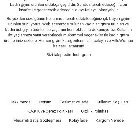
kadın giyim ürünleri oldukça çeşitlidir. Gündüz tercih edeceğiniz bir
kıyafet ile gece tercih edeceğiniz kıyafet aynı olmayabilir.
Bu yüzden size günün her anında tercih edebileceğiniz şık bayan giyim
ürünleri sunuyoruz. Web sitemizde bulunan kadın alt giyim ürünleri ve
kadın üst giyim ürünleri ile yaşamın her noktasına dokunuyoruz. Kullanım
ihtiyaçlarınıza yanıt verebilecek mükemmel seçenekler ile kadın giyim
ürünlerimiz sizlerle. Hemen giyim kategorilerimizi inceleyin ve HillsWoman
kalitesi ile tanışın!
Bizi takip edin: Instagram
Hakkımızda
İletişim
Teslimat ve İade
Kullanım Koşulları
K.V.K.K ve Çerez Politikası
Gizlilik Politikası
Mesafeli Satış Sözleşmesi
Kolay İade
Kargom Nerede