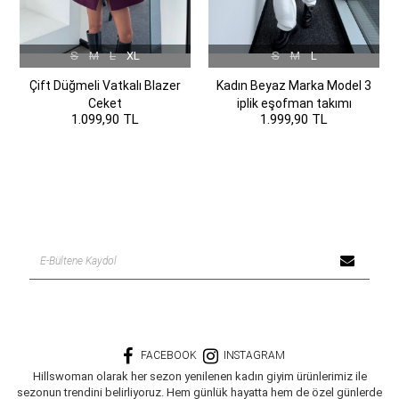
S
M
L
XL
S
M
L
Çift Düğmeli Vatkalı Blazer
Kadın Beyaz Marka Model 3
Ceket
iplik eşofman takımı
1.099,90 TL
1.999,90 TL
FACEBOOK
INSTAGRAM
Hillswoman olarak her sezon yenilenen kadın giyim ürünlerimiz ile
sezonun trendini belirliyoruz. Hem günlük hayatta hem de özel günlerde