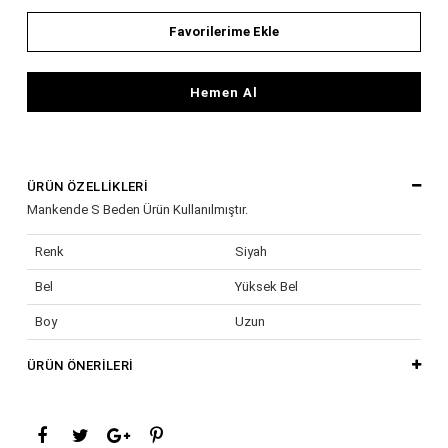
Favorilerime Ekle
Hemen Al
ÜRÜN ÖZELLIKLERI
Mankende S Beden Ürün Kullanılmıştır.
Renk
Siyah
Bel
Yüksek Bel
Boy
Uzun
Cinsiyet
Kadın / Kız
ÜRÜN ÖNERILERI
Desen
Düz
Kalıp
Normal