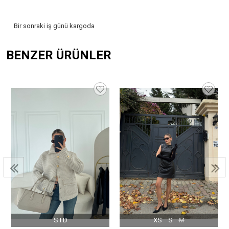
Kumaş Tipi
Kumaş
Yaş Grubu
Yetişkin
Bir sonraki iş günü kargoda
BENZER ÜRÜNLER
STD
XS
S
M