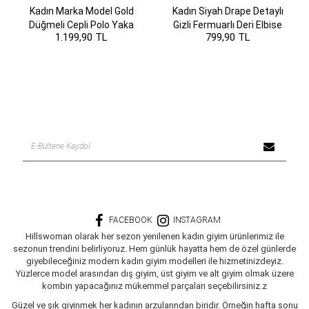
Kadın Marka Model Gold
Kadın Siyah Drape Detaylı
Düğmeli Cepli Polo Yaka
Gizli Fermuarlı Deri Elbise
1.199,90 TL
799,90 TL
Hırka
FACEBOOK
INSTAGRAM
Hillswoman olarak her sezon yenilenen kadın giyim ürünlerimiz ile
sezonun trendini belirliyoruz. Hem günlük hayatta hem de özel günlerde
giyebileceğiniz modern kadın giyim modelleri ile hizmetinizdeyiz.
Yüzlerce model arasından dış giyim, üst giyim ve alt giyim olmak üzere
kombin yapacağınız mükemmel parçaları seçebilirsiniz.z
Güzel ve şık giyinmek her kadının arzularından biridir. Örneğin hafta sonu