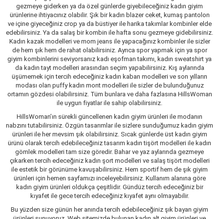
gezmeye giderken ya da özel günlerde giyebileceğiniz kadın giyim
ürünlerine ihtiyacınız olabilir. Şık bir kadın blazer ceket, kumaş pantolon
ve içine giyeceğiniz crop ya da büstiyer ile harika takımlar kombinler elde
edebilirsiniz. Ya da salaş bir kombin ile hafta sonu gezmeye gidebilirsiniz.
Kadın kazak modelleri ve mom jeans ile yapacağınız kombinler ile sizler
de hem şık hem de rahat olabilirsiniz. Ayrıca spor yapmak için ya spor
giyim kombinlerini seviyorsanız kadı eşofman takımı, kadın sweatshirt ya
da kadın tayt modelleri arasından seçim yapabilirsiniz. Kış aylarında
üşümemek için tercih edeceğiniz kadın kaban modelleri ve son yılların
modası olan puffy kadın mont modelleri ile sizler de bulunduğunuz
ortamın gözdesi olabilirsiniz. Tüm bunlara ve daha fazlasına HillsWoman
ile uygun fiyatlar ile sahip olabilirsiniz.
HillsWoman’ın sürekli güncellenen kadın giyim ürünleri ile modanın
nabzını tutabilirsiniz. Özgün tasarımlar ile sizlere sunduğumuz kadın giyim
ürünleri ile her mevsim şık olabilirsiniz. Sıcak günlerde üst kadın giyim
ürünü olarak tercih edebileceğiniz tasarım kadın tişört modelleri ile kadın
gömlek modelleri tam size göredir. Bahar ve yaz aylarında gezmeye
çıkarken tercih edeceğiniz kadın şort modelleri ve salaş tişört modelleri
ile estetik bir görünüme kavuşabilirsiniz. Hem sportif hem de şık giyim
ürünleri için hemen sayfamızı inceleyebilirsiniz. Kullanım alanına göre
kadın giyim ürünleri oldukça çeşitlidir. Gündüz tercih edeceğiniz bir
kıyafet ile gece tercih edeceğiniz kıyafet aynı olmayabilir.
Bu yüzden size günün her anında tercih edebileceğiniz şık bayan giyim
ürünleri sunuyoruz. Web sitemizde bulunan kadın alt giyim ürünleri ve