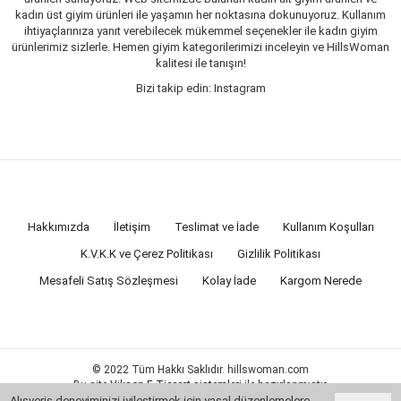
kadın üst giyim ürünleri ile yaşamın her noktasına dokunuyoruz. Kullanım
ihtiyaçlarınıza yanıt verebilecek mükemmel seçenekler ile kadın giyim
ürünlerimiz sizlerle. Hemen giyim kategorilerimizi inceleyin ve HillsWoman
kalitesi ile tanışın!
Bizi takip edin: Instagram
Hakkımızda
İletişim
Teslimat ve İade
Kullanım Koşulları
K.V.K.K ve Çerez Politikası
Gizlilik Politikası
Mesafeli Satış Sözleşmesi
Kolay İade
Kargom Nerede
© 2022 Tüm Hakkı Saklıdır. hillswoman.com
Bu site
Vikaon E-Ticaret sistemleri
ile hazırlanmıştır.
Alışveriş deneyiminizi iyileştirmek için yasal düzenlemelere