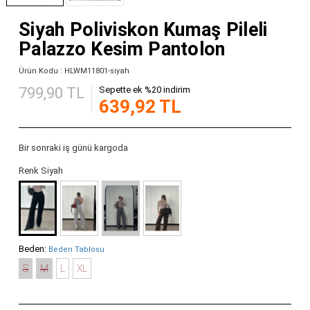
Siyah Poliviskon Kumaş Pileli
Palazzo Kesim Pantolon
Ürün Kodu : HLWM11801-siyah
799,90 TL
Sepette ek %20 indirim
639,92 TL
Bir sonraki iş günü kargoda
Renk Siyah
Beden:
Beden Tablosu
S
M
L
XL