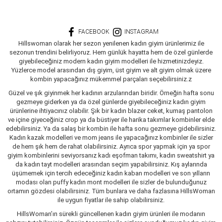
FACEBOOK
INSTAGRAM
Hillswoman olarak her sezon yenilenen kadın giyim ürünlerimiz ile
sezonun trendini belirliyoruz. Hem günlük hayatta hem de özel günlerde
giyebileceğiniz modern kadın giyim modelleri ile hizmetinizdeyiz.
Yüzlerce model arasından dış giyim, üst giyim ve alt giyim olmak üzere
kombin yapacağınız mükemmel parçaları seçebilirsiniz.z
Güzel ve şık giyinmek her kadının arzularından biridir. Örneğin hafta sonu
gezmeye giderken ya da özel günlerde giyebileceğiniz kadın giyim
ürünlerine ihtiyacınız olabilir. Şık bir kadın blazer ceket, kumaş pantolon
ve içine giyeceğiniz crop ya da büstiyer ile harika takımlar kombinler elde
edebilirsiniz. Ya da salaş bir kombin ile hafta sonu gezmeye gidebilirsiniz.
Kadın kazak modelleri ve mom jeans ile yapacağınız kombinler ile sizler
de hem şık hem de rahat olabilirsiniz. Ayrıca spor yapmak için ya spor
giyim kombinlerini seviyorsanız kadı eşofman takımı, kadın sweatshirt ya
da kadın tayt modelleri arasından seçim yapabilirsiniz. Kış aylarında
üşümemek için tercih edeceğiniz kadın kaban modelleri ve son yılların
modası olan puffy kadın mont modelleri ile sizler de bulunduğunuz
ortamın gözdesi olabilirsiniz. Tüm bunlara ve daha fazlasına HillsWoman
ile uygun fiyatlar ile sahip olabilirsiniz.
HillsWoman’ın sürekli güncellenen kadın giyim ürünleri ile modanın