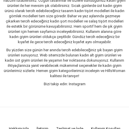
nabzını tutabilirsiniz. Özgün tasarımlar ile sizlere sunduğumuz kadın giyim
ürünleri ile her mevsim şık olabilirsiniz. Sıcak günlerde üst kadın giyim
ürünü olarak tercih edebileceğiniz tasarım kadın tişört modelleri ile kadın
gömlek modelleri tam size göredir. Bahar ve yaz aylarında gezmeye
çıkarken tercih edeceğiniz kadın şort modelleri ve salaş tişört modelleri
ile estetik bir görünüme kavuşabilirsiniz. Hem sportif hem de şık giyim
ürünleri için hemen sayfamızı inceleyebilirsiniz. Kullanım alanına göre
kadın giyim ürünleri oldukça çeşitlidir. Gündüz tercih edeceğiniz bir
kıyafet ile gece tercih edeceğiniz kıyafet aynı olmayabilir.
Bu yüzden size günün her anında tercih edebileceğiniz şık bayan giyim
ürünleri sunuyoruz. Web sitemizde bulunan kadın alt giyim ürünleri ve
kadın üst giyim ürünleri ile yaşamın her noktasına dokunuyoruz. Kullanım
ihtiyaçlarınıza yanıt verebilecek mükemmel seçenekler ile kadın giyim
ürünlerimiz sizlerle. Hemen giyim kategorilerimizi inceleyin ve HillsWoman
kalitesi ile tanışın!
Bizi takip edin: Instagram
Hakkımızda
İletişim
Teslimat ve İade
Kullanım Koşulları