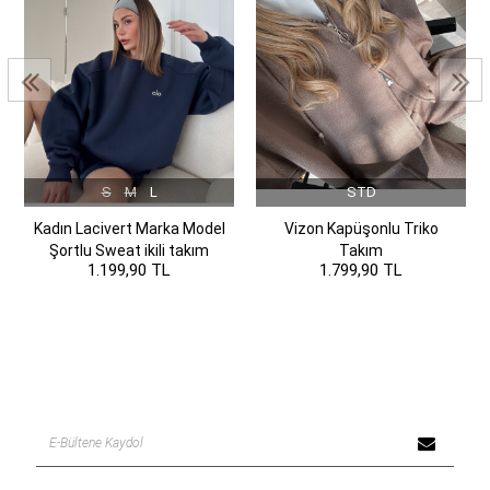
S
M
L
STD
Kadın Lacivert Marka Model
Vizon Kapüşonlu Triko
Şortlu Sweat ikili takım
Takım
1.199,90 TL
1.799,90 TL