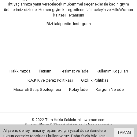
ihtiyaçlarınıza yanıt verebilecek mükemmel seçenekler ile kadın giyim
ürünlerimiz sizlerle. Hemen giyim kategorilerimizi inceleyin ve HillsWoman
kalitesi ile tanışın!
Bizi takip edin: Instagram
Hakkımızda
İletişim
Teslimat ve İade
Kullanım Koşulları
K.V.K.K ve Çerez Politikası
Gizlilik Politikası
Mesafeli Satış Sözleşmesi
Kolay İade
Kargom Nerede
© 2022 Tüm Hakkı Saklıdır. hillswoman.com
Bu site
Vikaon E-Ticaret sistemleri
ile hazırlanmıştır.
Alışveriş deneyiminizi iyileştirmek için yasal düzenlemelere
TAMAM
uygun çerezler (cookies) kullanıyoruz. Daha fazla bilgi için