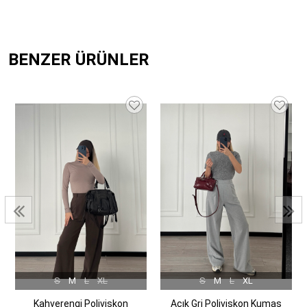
BENZER ÜRÜNLER
S
M
L
XL
S
M
L
XL
Kahverengi Poliviskon
Açık Gri Poliviskon Kumaş