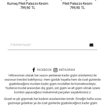
Kumaş Pileli Palazzo Kesim
Pileli Palazzo Kesim
799,90 TL
799,90 TL
Pantolon
Pantolon
FACEBOOK
INSTAGRAM
Hillswoman olarak her sezon yenilenen kadın giyim ürünlerimiz ile
sezonun trendini belirliyoruz. Hem günlük hayatta hem de özel günlerde
giyebileceğiniz modern kadın giyim modelleri ile hizmetinizdeyiz.
Yüzlerce model arasından dış giyim, üst giyim ve alt giyim olmak üzere
kombin yapacağınız mükemmel parçaları seçebilirsiniz.z
Güzel ve şık giyinmek her kadının arzularından biridir. Örneğin hafta sonu
gezmeye giderken ya da özel günlerde giyebileceğiniz kadın giyim