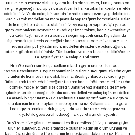
ürünlerine ihtiyacınız olabilir. Şık bir kadın blazer ceket, kumaş pantolon
ve içine giyeceğiniz crop ya da büstiyer ile harika takımlar kombinler elde
edebilirsiniz. Ya da salaş bir kombin ile hafta sonu gezmeye gidebilirsiniz.
Kadın kazak modelleri ve mom jeans ile yapacağınız kombinler ile sizler
de hem şık hem de rahat olabilirsiniz. Ayrıca spor yapmak için ya spor
giyim kombinlerini seviyorsanız kadı eşofman takımı, kadın sweatshirt ya
da kadın tayt modelleri arasından seçim yapabilirsiniz. Kış aylarında
üşümemek için tercih edeceğiniz kadın kaban modelleri ve son yılların
modası olan puffy kadın mont modelleri ile sizler de bulunduğunuz
ortamın gözdesi olabilirsiniz. Tüm bunlara ve daha fazlasına HillsWoman
ile uygun fiyatlar ile sahip olabilirsiniz.
HillsWoman’ın sürekli güncellenen kadın giyim ürünleri ile modanın
nabzını tutabilirsiniz. Özgün tasarımlar ile sizlere sunduğumuz kadın giyim
ürünleri ile her mevsim şık olabilirsiniz. Sıcak günlerde üst kadın giyim
ürünü olarak tercih edebileceğiniz tasarım kadın tişört modelleri ile kadın
gömlek modelleri tam size göredir. Bahar ve yaz aylarında gezmeye
çıkarken tercih edeceğiniz kadın şort modelleri ve salaş tişört modelleri
ile estetik bir görünüme kavuşabilirsiniz. Hem sportif hem de şık giyim
ürünleri için hemen sayfamızı inceleyebilirsiniz. Kullanım alanına göre
kadın giyim ürünleri oldukça çeşitlidir. Gündüz tercih edeceğiniz bir
kıyafet ile gece tercih edeceğiniz kıyafet aynı olmayabilir.
Bu yüzden size günün her anında tercih edebileceğiniz şık bayan giyim
ürünleri sunuyoruz. Web sitemizde bulunan kadın alt giyim ürünleri ve
kadın üst giyim ürünleri ile yaşamın her noktasına dokunuyoruz. Kullanım