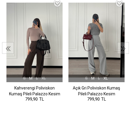
S
M
L
XL
S
M
L
XL
Kahverengi Poliviskon
Açık Gri Poliviskon Kumaş
Kumaş Pileli Palazzo Kesim
Pileli Palazzo Kesim
799,90 TL
799,90 TL
Pantolon
Pantolon