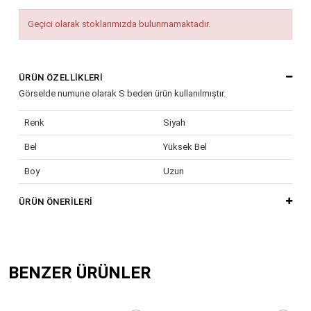
Geçici olarak stoklarımızda bulunmamaktadır.
ÜRÜN ÖZELLIKLERI
Görselde numune olarak S beden ürün kullanılmıştır.
Renk
Siyah
Bel
Yüksek Bel
Boy
Uzun
Kumaş Tipi
Dokuma
ÜRÜN ÖNERILERI
Yaş Grubu
Yetişkin
BENZER ÜRÜNLER