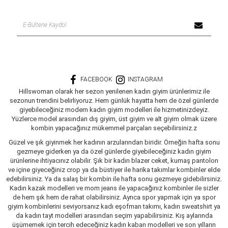
FACEBOOK
INSTAGRAM
Hillswoman olarak her sezon yenilenen kadın giyim ürünlerimiz ile
sezonun trendini belirliyoruz. Hem günlük hayatta hem de özel günlerde
giyebileceğiniz modern kadın giyim modelleri ile hizmetinizdeyiz.
Yüzlerce model arasından dış giyim, üst giyim ve alt giyim olmak üzere
kombin yapacağınız mükemmel parçaları seçebilirsiniz.z
Güzel ve şık giyinmek her kadının arzularından biridir. Örneğin hafta sonu
gezmeye giderken ya da özel günlerde giyebileceğiniz kadın giyim
ürünlerine ihtiyacınız olabilir. Şık bir kadın blazer ceket, kumaş pantolon
ve içine giyeceğiniz crop ya da büstiyer ile harika takımlar kombinler elde
edebilirsiniz. Ya da salaş bir kombin ile hafta sonu gezmeye gidebilirsiniz.
Kadın kazak modelleri ve mom jeans ile yapacağınız kombinler ile sizler
de hem şık hem de rahat olabilirsiniz. Ayrıca spor yapmak için ya spor
giyim kombinlerini seviyorsanız kadı eşofman takımı, kadın sweatshirt ya
da kadın tayt modelleri arasından seçim yapabilirsiniz. Kış aylarında
üşümemek için tercih edeceğiniz kadın kaban modelleri ve son yılların