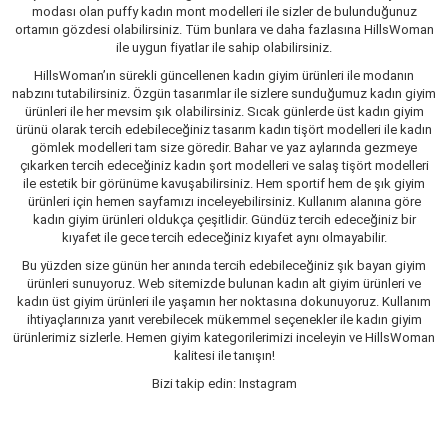
modası olan puffy kadın mont modelleri ile sizler de bulunduğunuz
ortamın gözdesi olabilirsiniz. Tüm bunlara ve daha fazlasına HillsWoman
ile uygun fiyatlar ile sahip olabilirsiniz.
HillsWoman’ın sürekli güncellenen kadın giyim ürünleri ile modanın
nabzını tutabilirsiniz. Özgün tasarımlar ile sizlere sunduğumuz kadın giyim
ürünleri ile her mevsim şık olabilirsiniz. Sıcak günlerde üst kadın giyim
ürünü olarak tercih edebileceğiniz tasarım kadın tişört modelleri ile kadın
gömlek modelleri tam size göredir. Bahar ve yaz aylarında gezmeye
çıkarken tercih edeceğiniz kadın şort modelleri ve salaş tişört modelleri
ile estetik bir görünüme kavuşabilirsiniz. Hem sportif hem de şık giyim
ürünleri için hemen sayfamızı inceleyebilirsiniz. Kullanım alanına göre
kadın giyim ürünleri oldukça çeşitlidir. Gündüz tercih edeceğiniz bir
kıyafet ile gece tercih edeceğiniz kıyafet aynı olmayabilir.
Bu yüzden size günün her anında tercih edebileceğiniz şık bayan giyim
ürünleri sunuyoruz. Web sitemizde bulunan kadın alt giyim ürünleri ve
kadın üst giyim ürünleri ile yaşamın her noktasına dokunuyoruz. Kullanım
ihtiyaçlarınıza yanıt verebilecek mükemmel seçenekler ile kadın giyim
ürünlerimiz sizlerle. Hemen giyim kategorilerimizi inceleyin ve HillsWoman
kalitesi ile tanışın!
Bizi takip edin: Instagram