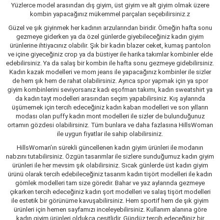
Yüzlerce model arasından dış giyim, üst giyim ve alt giyim olmak üzere
kombin yapacağınız mükemmel parçaları seçebilirsiniz.z
Güzel ve şık giyinmek her kadının arzularından biridir. Örneğin hafta sonu
gezmeye giderken ya da özel günlerde giyebileceğiniz kadın giyim
ürünlerine ihtiyacınız olabilir. Şık bir kadın blazer ceket, kumaş pantolon
ve içine giyeceğiniz crop ya da büstiyer ile harika takımlar kombinler elde
edebilirsiniz. Ya da salaş bir kombin ile hafta sonu gezmeye gidebilirsiniz.
Kadın kazak modelleri ve mom jeans ile yapacağınız kombinler ile sizler
de hem şık hem de rahat olabilirsiniz. Ayrıca spor yapmak için ya spor
giyim kombinlerini seviyorsanız kadı eşofman takımı, kadın sweatshirt ya
da kadın tayt modelleri arasından seçim yapabilirsiniz. Kış aylarında
üşümemek için tercih edeceğiniz kadın kaban modelleri ve son yılların
modası olan puffy kadın mont modelleri ile sizler de bulunduğunuz
ortamın gözdesi olabilirsiniz. Tüm bunlara ve daha fazlasına HillsWoman
ile uygun fiyatlar ile sahip olabilirsiniz.
HillsWoman’ın sürekli güncellenen kadın giyim ürünleri ile modanın
nabzını tutabilirsiniz. Özgün tasarımlar ile sizlere sunduğumuz kadın giyim
ürünleri ile her mevsim şık olabilirsiniz. Sıcak günlerde üst kadın giyim
ürünü olarak tercih edebileceğiniz tasarım kadın tişört modelleri ile kadın
gömlek modelleri tam size göredir. Bahar ve yaz aylarında gezmeye
çıkarken tercih edeceğiniz kadın şort modelleri ve salaş tişört modelleri
ile estetik bir görünüme kavuşabilirsiniz. Hem sportif hem de şık giyim
ürünleri için hemen sayfamızı inceleyebilirsiniz. Kullanım alanına göre
kadın giyim ürünleri oldukça çeşitlidir. Gündüz tercih edeceğiniz bir