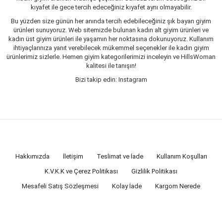
kıyafet ile gece tercih edeceğiniz kıyafet aynı olmayabilir.
Bu yüzden size günün her anında tercih edebileceğiniz şık bayan giyim
ürünleri sunuyoruz. Web sitemizde bulunan kadın alt giyim ürünleri ve
kadın üst giyim ürünleri ile yaşamın her noktasına dokunuyoruz. Kullanım
ihtiyaçlarınıza yanıt verebilecek mükemmel seçenekler ile kadın giyim
ürünlerimiz sizlerle. Hemen giyim kategorilerimizi inceleyin ve HillsWoman
kalitesi ile tanışın!
Bizi takip edin: Instagram
Hakkımızda
İletişim
Teslimat ve İade
Kullanım Koşulları
K.V.K.K ve Çerez Politikası
Gizlilik Politikası
Mesafeli Satış Sözleşmesi
Kolay İade
Kargom Nerede