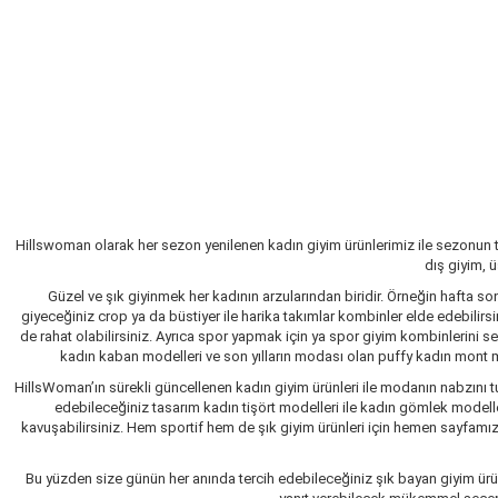
Hillswoman olarak her sezon yenilenen kadın giyim ürünlerimiz ile sezonun 
dış giyim, 
Güzel ve şık giyinmek her kadının arzularından biridir. Örneğin hafta so
giyeceğiniz crop ya da büstiyer ile harika takımlar kombinler elde edebilir
de rahat olabilirsiniz. Ayrıca spor yapmak için ya spor giyim kombinlerini 
kadın kaban modelleri ve son yılların modası olan puffy kadın mont mo
HillsWoman’ın sürekli güncellenen kadın giyim ürünleri ile modanın nabzını tu
edebileceğiniz tasarım kadın tişört modelleri ile kadın gömlek modelle
kavuşabilirsiniz. Hem sportif hem de şık giyim ürünleri için hemen sayfamızı 
Bu yüzden size günün her anında tercih edebileceğiniz şık bayan giyim ürün