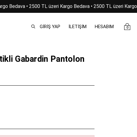
rgo Bedava • 2500 TL üzeri Kargo Bedava • 2500 TL üzeri Kargo 
GIRIŞ YAP
İLETİŞİM
HESABIM
0
tikli Gabardin Pantolon