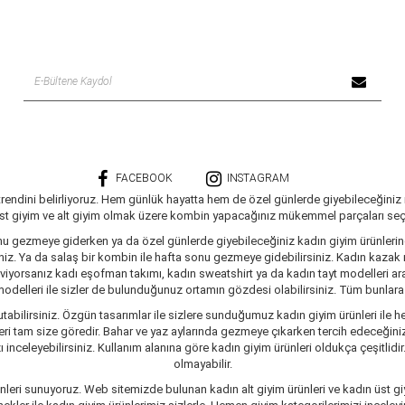
FACEBOOK
INSTAGRAM
trendini belirliyoruz. Hem günlük hayatta hem de özel günlerde giyebileceğiniz
üst giyim ve alt giyim olmak üzere kombin yapacağınız mükemmel parçaları seçe
nu gezmeye giderken ya da özel günlerde giyebileceğiniz kadın giyim ürünlerine 
siniz. Ya da salaş bir kombin ile hafta sonu gezmeye gidebilirsiniz. Kadın kaza
seviyorsanız kadı eşofman takımı, kadın sweatshirt ya da kadın tayt modelleri a
delleri ile sizler de bulunduğunuz ortamın gözdesi olabilirsiniz. Tüm bunlara ve
tabilirsiniz. Özgün tasarımlar ile sizlere sunduğumuz kadın giyim ürünleri ile he
ri tam size göredir. Bahar ve yaz aylarında gezmeye çıkarken tercih edeceğiniz 
inceleyebilirsiniz. Kullanım alanına göre kadın giyim ürünleri oldukça çeşitlidir
olmayabilir.
leri sunuyoruz. Web sitemizde bulunan kadın alt giyim ürünleri ve kadın üst giy