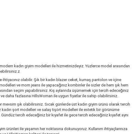
 modern kadın giyim modelleri ile hizmetinizdeyiz. Yüzlerce model arasından
bilirsiniz.z
ihtiyacınız olabilir. Şık bir kadın blazer ceket, kumaş pantolon ve içine
k modelleri ve mom jeans ile yapacağınız kombinler ile sizler de hem şık hem
rasından seçim yapabilirsiniz. Kış aylarında üşümemek için tercih edeceğiniz
 daha fazlasına HillsWoman ile uygun fiyatlar ile sahip olabilirsiniz.
r mevsim şık olabilirsiniz. Sıcak günlerde üst kadın giyim ürünü olarak tercih
kadın şort modelleri ve salaş tişört modelleri ile estetik bir görünüme
. Gündüz tercih edeceğiniz bir kıyafet ile gece tercih edeceğiniz kıyafet aynı
im ürünleri ile yaşamın her noktasına dokunuyoruz. Kullanım ihtiyaçlarınıza