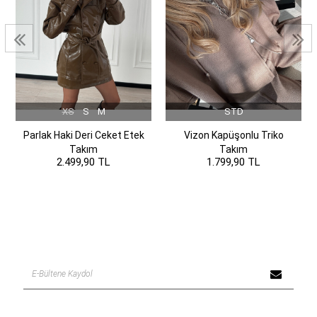
XS
S
M
STD
Parlak Haki Deri Ceket Etek
Vizon Kapüşonlu Triko
Takım
Takım
2.499,90 TL
1.799,90 TL