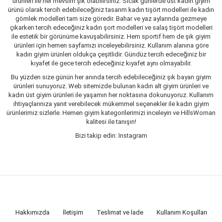
ürünleri ile her mevsim şık olabilirsiniz. Sıcak günlerde üst kadın giyim
ürünü olarak tercih edebileceğiniz tasarım kadın tişört modelleri ile kadın
gömlek modelleri tam size göredir. Bahar ve yaz aylarında gezmeye
çıkarken tercih edeceğiniz kadın şort modelleri ve salaş tişört modelleri
ile estetik bir görünüme kavuşabilirsiniz. Hem sportif hem de şık giyim
ürünleri için hemen sayfamızı inceleyebilirsiniz. Kullanım alanına göre
kadın giyim ürünleri oldukça çeşitlidir. Gündüz tercih edeceğiniz bir
kıyafet ile gece tercih edeceğiniz kıyafet aynı olmayabilir.
Bu yüzden size günün her anında tercih edebileceğiniz şık bayan giyim
ürünleri sunuyoruz. Web sitemizde bulunan kadın alt giyim ürünleri ve
kadın üst giyim ürünleri ile yaşamın her noktasına dokunuyoruz. Kullanım
ihtiyaçlarınıza yanıt verebilecek mükemmel seçenekler ile kadın giyim
ürünlerimiz sizlerle. Hemen giyim kategorilerimizi inceleyin ve HillsWoman
kalitesi ile tanışın!
Bizi takip edin: Instagram
Hakkımızda
İletişim
Teslimat ve İade
Kullanım Koşulları