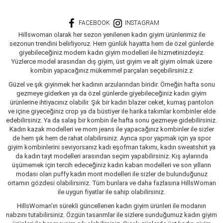
FACEBOOK
INSTAGRAM
Hillswoman olarak her sezon yenilenen kadın giyim ürünlerimiz ile
sezonun trendini belirliyoruz. Hem günlük hayatta hem de özel günlerde
giyebileceğiniz modern kadın giyim modelleri ile hizmetinizdeyiz.
Yüzlerce model arasından dış giyim, üst giyim ve alt giyim olmak üzere
kombin yapacağınız mükemmel parçaları seçebilirsiniz.z
Güzel ve şık giyinmek her kadının arzularından biridir. Örneğin hafta sonu
gezmeye giderken ya da özel günlerde giyebileceğiniz kadın giyim
ürünlerine ihtiyacınız olabilir. Şık bir kadın blazer ceket, kumaş pantolon
ve içine giyeceğiniz crop ya da büstiyer ile harika takımlar kombinler elde
edebilirsiniz. Ya da salaş bir kombin ile hafta sonu gezmeye gidebilirsiniz.
Kadın kazak modelleri ve mom jeans ile yapacağınız kombinler ile sizler
de hem şık hem de rahat olabilirsiniz. Ayrıca spor yapmak için ya spor
giyim kombinlerini seviyorsanız kadı eşofman takımı, kadın sweatshirt ya
da kadın tayt modelleri arasından seçim yapabilirsiniz. Kış aylarında
üşümemek için tercih edeceğiniz kadın kaban modelleri ve son yılların
modası olan puffy kadın mont modelleri ile sizler de bulunduğunuz
ortamın gözdesi olabilirsiniz. Tüm bunlara ve daha fazlasına HillsWoman
ile uygun fiyatlar ile sahip olabilirsiniz.
HillsWoman’ın sürekli güncellenen kadın giyim ürünleri ile modanın
nabzını tutabilirsiniz. Özgün tasarımlar ile sizlere sunduğumuz kadın giyim