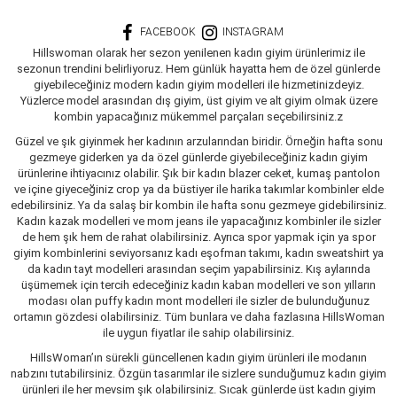
FACEBOOK
INSTAGRAM
Hillswoman olarak her sezon yenilenen kadın giyim ürünlerimiz ile
sezonun trendini belirliyoruz. Hem günlük hayatta hem de özel günlerde
giyebileceğiniz modern kadın giyim modelleri ile hizmetinizdeyiz.
Yüzlerce model arasından dış giyim, üst giyim ve alt giyim olmak üzere
kombin yapacağınız mükemmel parçaları seçebilirsiniz.z
Güzel ve şık giyinmek her kadının arzularından biridir. Örneğin hafta sonu
gezmeye giderken ya da özel günlerde giyebileceğiniz kadın giyim
ürünlerine ihtiyacınız olabilir. Şık bir kadın blazer ceket, kumaş pantolon
ve içine giyeceğiniz crop ya da büstiyer ile harika takımlar kombinler elde
edebilirsiniz. Ya da salaş bir kombin ile hafta sonu gezmeye gidebilirsiniz.
Kadın kazak modelleri ve mom jeans ile yapacağınız kombinler ile sizler
de hem şık hem de rahat olabilirsiniz. Ayrıca spor yapmak için ya spor
giyim kombinlerini seviyorsanız kadı eşofman takımı, kadın sweatshirt ya
da kadın tayt modelleri arasından seçim yapabilirsiniz. Kış aylarında
üşümemek için tercih edeceğiniz kadın kaban modelleri ve son yılların
modası olan puffy kadın mont modelleri ile sizler de bulunduğunuz
ortamın gözdesi olabilirsiniz. Tüm bunlara ve daha fazlasına HillsWoman
ile uygun fiyatlar ile sahip olabilirsiniz.
HillsWoman’ın sürekli güncellenen kadın giyim ürünleri ile modanın
nabzını tutabilirsiniz. Özgün tasarımlar ile sizlere sunduğumuz kadın giyim
ürünleri ile her mevsim şık olabilirsiniz. Sıcak günlerde üst kadın giyim