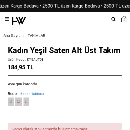
üzeri Kargo Bedava • 2500 TL üzeri Kargo Bedava • 2500 TL üzer
0
Ana Sayfa
TAKIMLAR
Kadın Yeşil Saten Alt Üst Takım
Ürün Kodu : KYSAUT01
184,95 TL
Aynı gün kargoda
Beden:
Beden Tablosu
S
M
L
Geçici olarak stoklarımızda bulunmamaktadır.