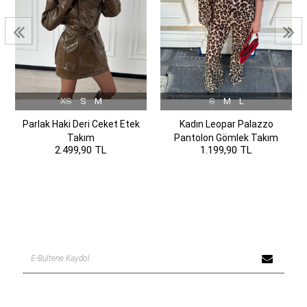
XS
S
M
S
M
L
Parlak Haki Deri Ceket Etek
Kadın Leopar Palazzo
Takım
Pantolon Gömlek Takım
2.499,90 TL
1.199,90 TL