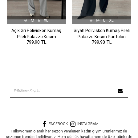
S
M
L
XL
S
M
L
XL
Açık Gri Poliviskon Kumaş
Siyah Poliviskon Kumaş Pileli
Pileli Palazzo Kesim
Palazzo Kesim Pantolon
799,90 TL
799,90 TL
Pantolon
FACEBOOK
INSTAGRAM
Hillswoman olarak her sezon yenilenen kadın giyim ürünlerimiz ile
sezonun trendini belirliyoruz. Hem günlük hayatta hem de özel günlerde