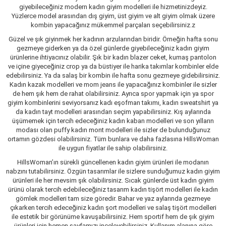
giyebileceğiniz modern kadın giyim modelleri ile hizmetinizdeyiz.
Yüzlerce model arasından dış giyim, üst giyim ve alt giyim olmak üzere
kombin yapacağınız mükemmel parçaları seçebilirsiniz.z
Güzel ve şık giyinmek her kadının arzularından biridir. Örneğin hafta sonu
gezmeye giderken ya da özel günlerde giyebileceğiniz kadın giyim
ürünlerine ihtiyacınız olabilir. Şık bir kadın blazer ceket, kumaş pantolon
ve içine giyeceğiniz crop ya da büstiyer ile harika takımlar kombinler elde
edebilirsiniz. Ya da salaş bir kombin ile hafta sonu gezmeye gidebilirsiniz.
Kadın kazak modelleri ve mom jeans ile yapacağınız kombinler ile sizler
de hem şık hem de rahat olabilirsiniz. Ayrıca spor yapmak için ya spor
giyim kombinlerini seviyorsanız kadı eşofman takımı, kadın sweatshirt ya
da kadın tayt modelleri arasından seçim yapabilirsiniz. Kış aylarında
üşümemek için tercih edeceğiniz kadın kaban modelleri ve son yılların
modası olan puffy kadın mont modelleri ile sizler de bulunduğunuz
ortamın gözdesi olabilirsiniz. Tüm bunlara ve daha fazlasına HillsWoman
ile uygun fiyatlar ile sahip olabilirsiniz.
HillsWoman’ın sürekli güncellenen kadın giyim ürünleri ile modanın
nabzını tutabilirsiniz. Özgün tasarımlar ile sizlere sunduğumuz kadın giyim
ürünleri ile her mevsim şık olabilirsiniz. Sıcak günlerde üst kadın giyim
ürünü olarak tercih edebileceğiniz tasarım kadın tişört modelleri ile kadın
gömlek modelleri tam size göredir. Bahar ve yaz aylarında gezmeye
çıkarken tercih edeceğiniz kadın şort modelleri ve salaş tişört modelleri
ile estetik bir görünüme kavuşabilirsiniz. Hem sportif hem de şık giyim
ürünleri için hemen sayfamızı inceleyebilirsiniz. Kullanım alanına göre