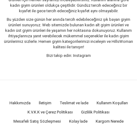
kadın giyim ürünleri oldukça çeşitlidir. Gündüz tercih edeceğiniz bir
kıyafet ile gece tercih edeceğiniz kıyafet aynı olmayabilir.
Bu yüzden size günün her anında tercih edebileceğiniz şık bayan giyim
ürünleri sunuyoruz. Web sitemizde bulunan kadın alt giyim ürünleri ve
kadın üst giyim ürünleri ile yaşamın her noktasına dokunuyoruz. Kullanım
ihtiyaçlarınıza yanıt verebilecek mükemmel seçenekler ile kadın giyim
ürünlerimiz sizlerle. Hemen giyim kategorilerimizi inceleyin ve HillsWoman
kalitesi ile tanışın!
Bizi takip edin: Instagram
Hakkımızda
İletişim
Teslimat ve İade
Kullanım Koşulları
K.V.K.K ve Çerez Politikası
Gizlilik Politikası
Mesafeli Satış Sözleşmesi
Kolay İade
Kargom Nerede