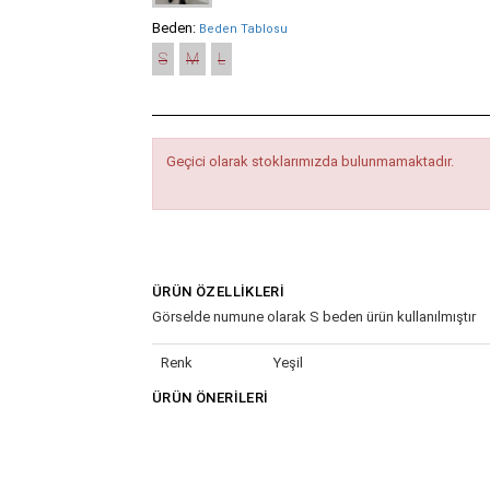
Beden:
Beden Tablosu
S
M
L
Geçici olarak stoklarımızda bulunmamaktadır.
ÜRÜN ÖZELLIKLERI
Görselde numune olarak S beden ürün kullanılmıştır
Renk
Yeşil
ÜRÜN ÖNERILERI