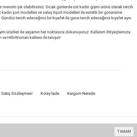
r mevsim şık olabilirsiniz. Sıcak günlerde üst kadın giyim ürünü olarak tercih
kadın şort modelleri ve salaş tişört modelleri ile estetik bir görünüme
. Gündüz tercih edeceğiniz bir kıyafet ile gece tercih edeceğiniz kıyafet aynı
im ürünleri ile yaşamın her noktasına dokunuyoruz. Kullanım ihtiyaçlarınıza
 ve HillsWoman kalitesi ile tanışın!
i Satış Sözleşmesi
Kolay İade
Kargom Nerede
TAMAM