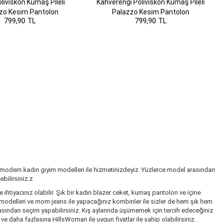
liviskon Kumaş Pileli
Kahverengi Poliviskon Kumaş Pileli
zo Kesim Pantolon
Palazzo Kesim Pantolon
799,90 TL
799,90 TL
 modern kadın giyim modelleri ile hizmetinizdeyiz. Yüzlerce model arasından
bilirsiniz.z
ihtiyacınız olabilir. Şık bir kadın blazer ceket, kumaş pantolon ve içine
k modelleri ve mom jeans ile yapacağınız kombinler ile sizler de hem şık hem
rasından seçim yapabilirsiniz. Kış aylarında üşümemek için tercih edeceğiniz
 daha fazlasına HillsWoman ile uygun fiyatlar ile sahip olabilirsiniz.