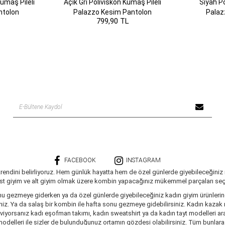
umaş Pileli
Açık Gri Poliviskon Kumaş Pileli
Siyah Po
ntolon
Palazzo Kesim Pantolon
Palaz
799,90 TL
FACEBOOK
INSTAGRAM
trendini belirliyoruz. Hem günlük hayatta hem de özel günlerde giyebileceğiniz
üst giyim ve alt giyim olmak üzere kombin yapacağınız mükemmel parçaları seçe
nu gezmeye giderken ya da özel günlerde giyebileceğiniz kadın giyim ürünlerine 
siniz. Ya da salaş bir kombin ile hafta sonu gezmeye gidebilirsiniz. Kadın kaza
seviyorsanız kadı eşofman takımı, kadın sweatshirt ya da kadın tayt modelleri a
delleri ile sizler de bulunduğunuz ortamın gözdesi olabilirsiniz. Tüm bunlara ve