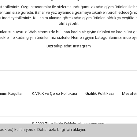
tabilirsiniz. Özgün tasarımlar ile sizlere sunduğumuz kadın giyim ürünleri ile he
ri tam size göredir. Bahar ve yaz aylarında gezmeye çıkarken tercih edeceğiniz 
inceleyebilirsiniz. Kullanım alanına göre kadın giyim ürünleri oldukça çeşitlidir
olmayabilir.
leri sunuyoruz. Web sitemizde bulunan kadın alt giyim ürünleri ve kadın üst giy
er ile kadın giyim ürünlerimiz sizlerle. Hemen giyim kategorilerimizi inceleyin
Bizi takip edin: Instagram
anım Koşulları
K.V.K.K ve Çerez Politikası
Gizlilik Politikası
Mesafel
© 2022 Tüm Hakkı Saklıdır. hillswoman.com
Bu site
Vikaon E-Ticaret sistemleri
ile hazırlanmıştır.
ookies) kullanıyoruz. Daha fazla bilgi için
tıklayın
.