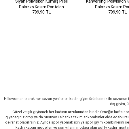
Siyah Poliviskon Kumaş Pileli
Kahverengi Poliviskon K
Palazzo Kesim Pantolon
Palazzo Kesim Pa
799,90 TL
799,90 TL
Hillswoman olarak her sezon yenilenen kadın giyim ürünlerimiz ile sezonun 
dış giyim, 
Güzel ve şık giyinmek her kadının arzularından biridir. Örneğin hafta so
giyeceğiniz crop ya da büstiyer ile harika takımlar kombinler elde edebilir
de rahat olabilirsiniz. Ayrıca spor yapmak için ya spor giyim kombinlerini 
kadın kaban modelleri ve son yılların modası olan puffy kadın mont mo