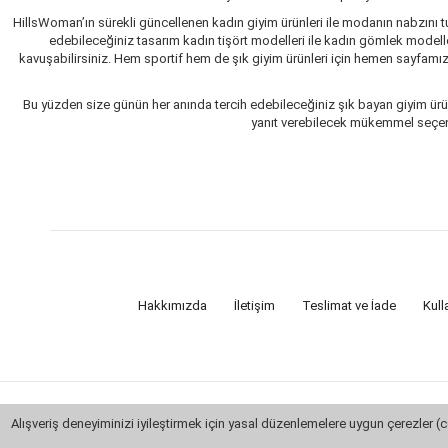
HillsWoman’ın sürekli güncellenen kadın giyim ürünleri ile modanın nabzını tu
edebileceğiniz tasarım kadın tişört modelleri ile kadın gömlek modelle
kavuşabilirsiniz. Hem sportif hem de şık giyim ürünleri için hemen sayfamızı 
Bu yüzden size günün her anında tercih edebileceğiniz şık bayan giyim ürün
yanıt verebilecek mükemmel seçenekl
Hakkımızda
İletişim
Teslimat ve İade
Kull
Alışveriş deneyiminizi iyileştirmek için yasal düzenlemelere uygun çerezler (c