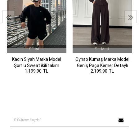
S
M
L
S
M
L
Kadın Siyah Marka Model
Oyhso Kumaş Marka Model
Şortlu Sweat ikili takım
Geniş Paça Kemer Detaylı
1.199,90 TL
2.199,90 TL
Kahverengi Takım