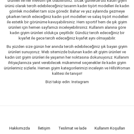
ürünleri ile her mevsim şık olabilirsiniz. Sıcak günlerde üst kadın giyim
ürünü olarak tercih edebileceğiniz tasarım kadın tişört modelleri ile kadın
gömlek modelleri tam size göredir. Bahar ve yaz aylarında gezmeye
çıkarken tercih edeceğiniz kadın şort modelleri ve salaş tişört modelleri
ile estetik bir görünüme kavuşabilirsiniz. Hem sportif hem de şık giyim
ürünleri için hemen sayfamızı inceleyebilirsiniz. Kullanım alanına göre
kadın giyim ürünleri oldukça çeşitlidir. Gündüz tercih edeceğiniz bir
kıyafet ile gece tercih edeceğiniz kıyafet aynı olmayabilir.
Bu yüzden size günün her anında tercih edebileceğiniz şık bayan giyim
ürünleri sunuyoruz. Web sitemizde bulunan kadın alt giyim ürünleri ve
kadın üst giyim ürünleri ile yaşamın her noktasına dokunuyoruz. Kullanım
ihtiyaçlarınıza yanıt verebilecek mükemmel seçenekler ile kadın giyim
ürünlerimiz sizlerle. Hemen giyim kategorilerimizi inceleyin ve HillsWoman
kalitesi ile tanışın!
Bizi takip edin: Instagram
Hakkımızda
İletişim
Teslimat ve İade
Kullanım Koşulları