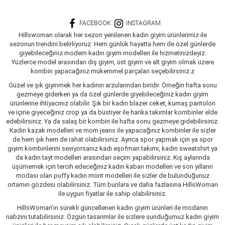
FACEBOOK
INSTAGRAM
Hillswoman olarak her sezon yenilenen kadın giyim ürünlerimiz ile
sezonun trendini belirliyoruz. Hem günlük hayatta hem de özel günlerde
giyebileceğiniz modern kadın giyim modelleri ile hizmetinizdeyiz.
Yüzlerce model arasından dış giyim, üst giyim ve alt giyim olmak üzere
kombin yapacağınız mükemmel parçaları seçebilirsiniz.z
Güzel ve şık giyinmek her kadının arzularından biridir. Örneğin hafta sonu
gezmeye giderken ya da özel günlerde giyebileceğiniz kadın giyim
ürünlerine ihtiyacınız olabilir. Şık bir kadın blazer ceket, kumaş pantolon
ve içine giyeceğiniz crop ya da büstiyer ile harika takımlar kombinler elde
edebilirsiniz. Ya da salaş bir kombin ile hafta sonu gezmeye gidebilirsiniz.
Kadın kazak modelleri ve mom jeans ile yapacağınız kombinler ile sizler
de hem şık hem de rahat olabilirsiniz. Ayrıca spor yapmak için ya spor
giyim kombinlerini seviyorsanız kadı eşofman takımı, kadın sweatshirt ya
da kadın tayt modelleri arasından seçim yapabilirsiniz. Kış aylarında
üşümemek için tercih edeceğiniz kadın kaban modelleri ve son yılların
modası olan puffy kadın mont modelleri ile sizler de bulunduğunuz
ortamın gözdesi olabilirsiniz. Tüm bunlara ve daha fazlasına HillsWoman
ile uygun fiyatlar ile sahip olabilirsiniz.
HillsWoman’ın sürekli güncellenen kadın giyim ürünleri ile modanın
nabzını tutabilirsiniz. Özgün tasarımlar ile sizlere sunduğumuz kadın giyim