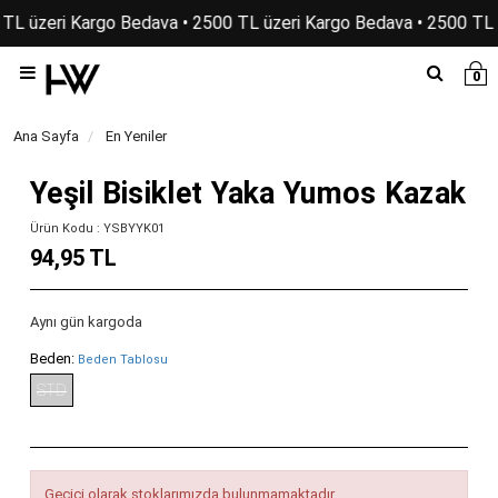
TL üzeri Kargo Bedava • 2500 TL üzeri Kargo Bedava • 2500 TL 
0
Ana Sayfa
En Yeniler
Yeşil Bisiklet Yaka Yumos Kazak
Ürün Kodu : YSBYYK01
94,95 TL
Aynı gün kargoda
Beden:
Beden Tablosu
STD
Geçici olarak stoklarımızda bulunmamaktadır.