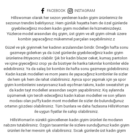
FACEBOOK
INSTAGRAM
Hillswoman olarak her sezon yenilenen kadın giyim ürünlerimiz ile
sezonun trendini belirliyoruz. Hem günlük hayatta hem de özel günlerde
giyebileceğiniz modern kadın giyim modelleri ile hizmetinizdeyiz.
Yüzlerce model arasından dış giyim, üst giyim ve alt giyim olmak üzere
kombin yapacağınız mükemmel parçaları seçebilirsiniz.z
Güzel ve şık giyinmek her kadının arzularından biridir. Örneğin hafta sonu
gezmeye giderken ya da özel günlerde giyebileceğiniz kadın giyim
ürünlerine ihtiyacınız olabilir. Şık bir kadın blazer ceket, kumaş pantolon
ve içine giyeceğiniz crop ya da büstiyer ile harika takımlar kombinler elde
edebilirsiniz. Ya da salaş bir kombin ile hafta sonu gezmeye gidebilirsiniz.
Kadın kazak modelleri ve mom jeans ile yapacağınız kombinler ile sizler
de hem şık hem de rahat olabilirsiniz. Ayrıca spor yapmak için ya spor
giyim kombinlerini seviyorsanız kadı eşofman takımı, kadın sweatshirt ya
da kadın tayt modelleri arasından seçim yapabilirsiniz. Kış aylarında
üşümemek için tercih edeceğiniz kadın kaban modelleri ve son yılların
modası olan puffy kadın mont modelleri ile sizler de bulunduğunuz
ortamın gözdesi olabilirsiniz. Tüm bunlara ve daha fazlasına HillsWoman
ile uygun fiyatlar ile sahip olabilirsiniz.
HillsWoman’ın sürekli güncellenen kadın giyim ürünleri ile modanın
nabzını tutabilirsiniz. Özgün tasarımlar ile sizlere sunduğumuz kadın giyim
ürünleri ile her mevsim şık olabilirsiniz. Sıcak günlerde üst kadın giyim